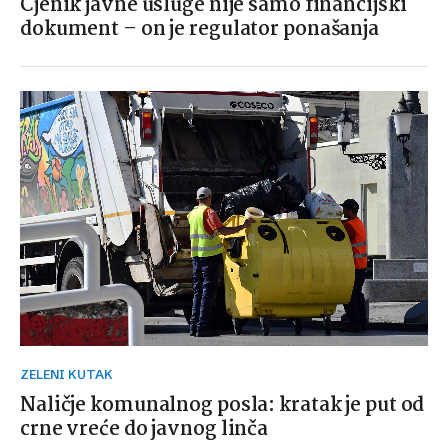
Cjenik javne usluge nije samo financijski
dokument – on je regulator ponašanja
ZELENI KUTAK
Naličje komunalnog posla: kratak je put od
crne vreće do javnog linča