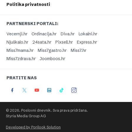
Politika privatnosti
PARTNERSKI PORTALI:
Vecernji.hr
Ordinacija.hr
Diva.hr
Lokalni.hr
Njuškalo.hr
24sata.hr
Pixsell.hr
Express.hr
Miss7mama.hr
Miss7gastro.hr
Miss7.hr
Miss7zdrava.hr
Joomboos.hr
PRATITE NAS
© 2026. Poslovni dnevnik. Sva prava pridržana.
Styria Media Group AG
Developed by Porilook Solution