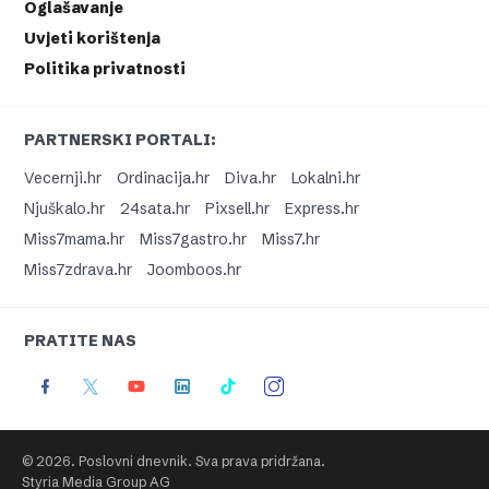
Oglašavanje
Uvjeti korištenja
Politika privatnosti
PARTNERSKI PORTALI:
Vecernji.hr
Ordinacija.hr
Diva.hr
Lokalni.hr
Njuškalo.hr
24sata.hr
Pixsell.hr
Express.hr
Miss7mama.hr
Miss7gastro.hr
Miss7.hr
Miss7zdrava.hr
Joomboos.hr
PRATITE NAS
© 2026. Poslovni dnevnik. Sva prava pridržana.
Styria Media Group AG