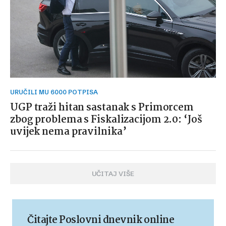
URUČILI MU 6000 POTPISA
UGP traži hitan sastanak s Primorcem
zbog problema s Fiskalizacijom 2.0: ‘Još
uvijek nema pravilnika’
UČITAJ VIŠE
Čitajte Poslovni dnevnik online