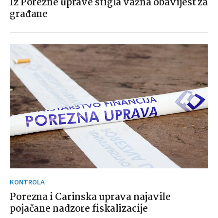
Iz Porezne uprave stigla važna obavijest za
građane
KONTROLA
Porezna i Carinska uprava najavile
pojačane nadzore fiskalizacije