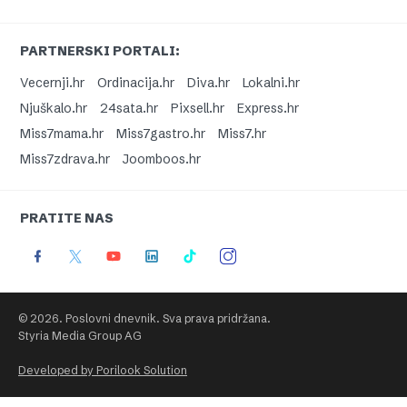
PARTNERSKI PORTALI:
Vecernji.hr
Ordinacija.hr
Diva.hr
Lokalni.hr
Njuškalo.hr
24sata.hr
Pixsell.hr
Express.hr
Miss7mama.hr
Miss7gastro.hr
Miss7.hr
Miss7zdrava.hr
Joomboos.hr
PRATITE NAS
© 2026. Poslovni dnevnik. Sva prava pridržana.
Styria Media Group AG
Developed by Porilook Solution