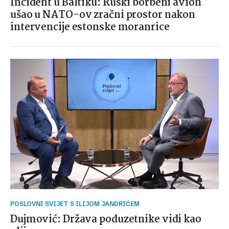
Incident u Baltiku: Ruski borbeni avion
ušao u NATO-ov zračni prostor nakon
intervencije estonske moranrice
POSLOVNI SVIJET S ILIJOM JANDRIĆEM
Dujmović: Država poduzetnike vidi kao