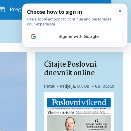
Pregled dana
Pretplatite se na Poslovni
Već od
10 EUR
mjesečno
Čitajte Poslovni
dnevnik online
Petak – nedjelja, 07. 08. – 09. 08. 2026.