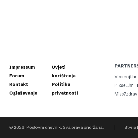
PARTNERS
Impressum
Uvjeti
Forum
korištenja
Vecernji.hr
Kontakt
Politika
Pixsell.hr
Oglašavanje
privatnosti
Miss7zdrav
© 2026. Poslovni dnevnik. Sva prava pridržana.
Styria