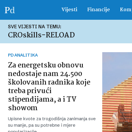
Vijesti
Financije
Komp
SVE VIJESTI NA TEMU:
CROskills-RELOAD
PD ANALITIKA
Za energetsku obnovu
nedostaje nam 24.500
školovanih radnika koje
treba privući
stipendijama, a i TV
showom
Upisne kvote za trogodišnja zanimanja sve
su manje, pa su potrebne i mjere
popularizacije.