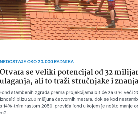
NEDOSTAJE OKO 20.000 RADNIKA
Otvara se veliki potencijal od 32 milija
ulaganja, ali to traži stručnjake i znanj
Fond stambenih zgrada prema projekcijama bit će za 6 % veći 2
iznositi blizu 200 milijuna četvornih metara, dok se kod nestam
s 14%-tnim rastom 2050. previđa fond u kojem je nešto manje od
m2.