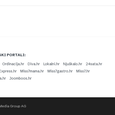
KI PORTALI:
Ordinacija.hr
Diva.hr
Lokalni.hr
Njuškalo.hr
24sata.hr
Express.hr
Miss7mama.hr
Miss7gastro.hr
Miss7.hr
a.hr
Joomboos.hr
 Media Group AG