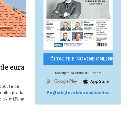
ČITAJTE E-NOVINE ONLINE
rde eura
a
Dostupno za Android i iPhone:
050. te će
Pogledajte arhivu naslovnica
benih zgrada
 67 milijuna