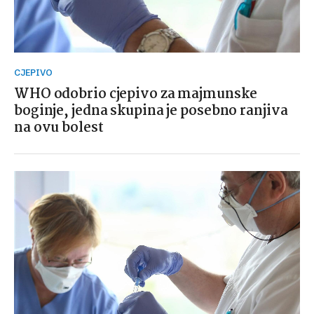
CJEPIVO
WHO odobrio cjepivo za majmunske
boginje, jedna skupina je posebno ranjiva
na ovu bolest