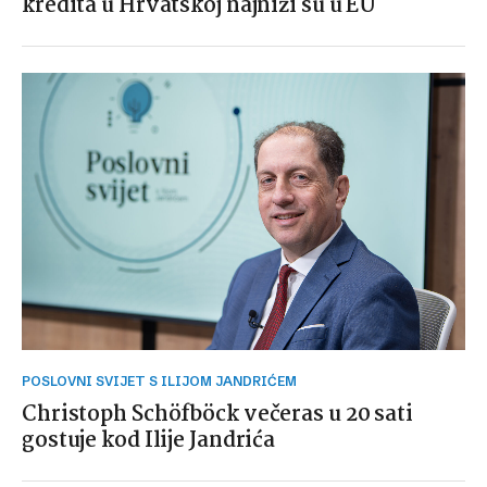
kredita u Hrvatskoj najniži su u EU
POSLOVNI SVIJET S ILIJOM JANDRIĆEM
Christoph Schöfböck večeras u 20 sati
gostuje kod Ilije Jandrića