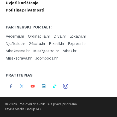
Uvjeti korištenja
Politika privatnosti
PARTNERSKI PORTALI:
Vecernji.hr
Ordinacija.hr
Diva.hr
Lokalni.hr
Njuškalo.hr
24sata.hr
Pixsell.hr
Express.hr
Miss7mama.hr
Miss7gastro.hr
Miss7.hr
Miss7zdrava.hr
Joomboos.hr
PRATITE NAS
© 2026. Poslovni dnevnik. Sva prava pridržana.
Styria Media Group AG