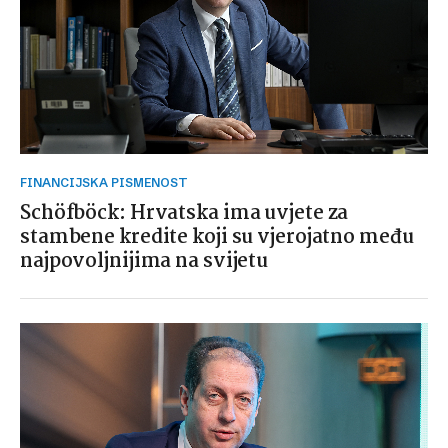
FINANCIJSKA PISMENOST
Schöfböck: Hrvatska ima uvjete za
stambene kredite koji su vjerojatno među
najpovoljnijima na svijetu