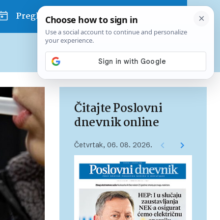
Pregled dana
Pretplatite se na Poslovni
Već od
10 EUR
mjesečno
Čitajte Poslovni
dnevnik online
Četvrtak, 06. 08. 2026.