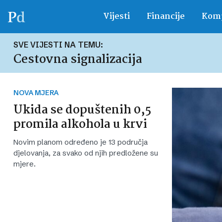
Vijesti
Financije
Komp
SVE VIJESTI NA TEMU:
Cestovna signalizacija
NOVA MJERA
Ukida se dopuštenih 0,5
promila alkohola u krvi
Novim planom određeno je 13 područja
djelovanja, za svako od njih predložene su
mjere.