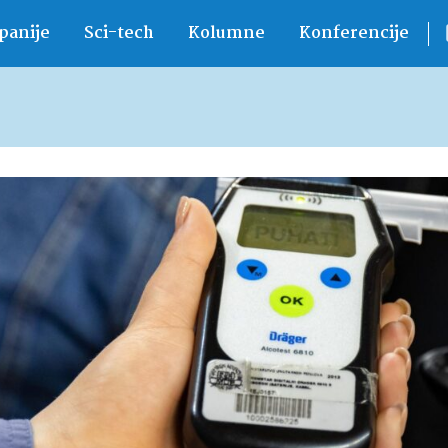
anije
Sci-tech
Kolumne
Konferencije