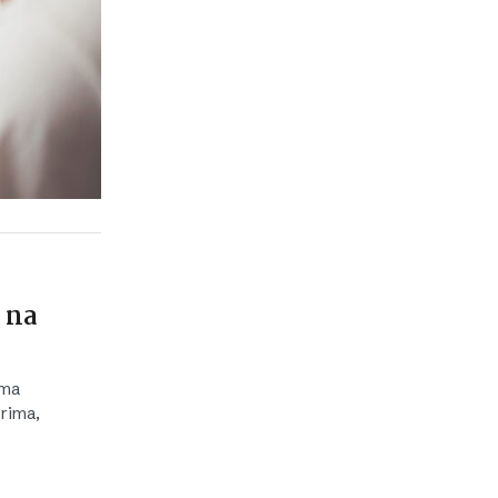
 na
ima
rima,