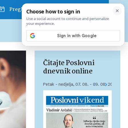
Pregled dana
Pretplatite se na Poslovni
Već od
10 EUR
mjesečno
Čitajte Poslovni
dnevnik online
Petak – nedjelja, 07. 08. – 09. 08. 2026.