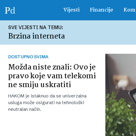
Vijesti
Financije
Komp
SVE VIJESTI NA TEMU:
Brzina interneta
DOSTUPNO SVIMA
Možda niste znali: Ovo je
pravo koje vam telekomi
ne smiju uskratiti
HAKOM je istaknuo da se univerzalna
usluga može osigurati na tehnološki
neutralan način.