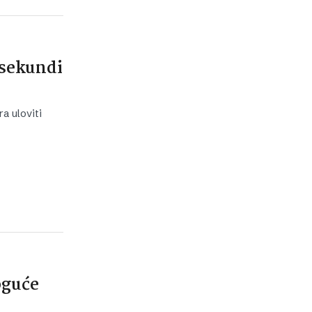
 sekundi
a uloviti
oguće