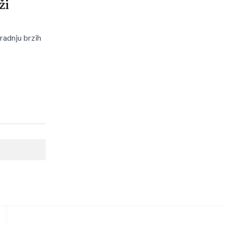
ži
radnju brzih