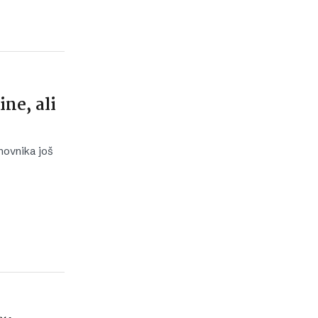
ne, ali
novnika još