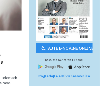
ČITAJTE E-NOVINE ONLINE
e
na
Dostupno za Android i iPhone:
Pogledajte arhivu naslovnica
 i Telemach
a rade.