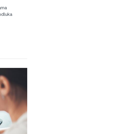
gama
odluka