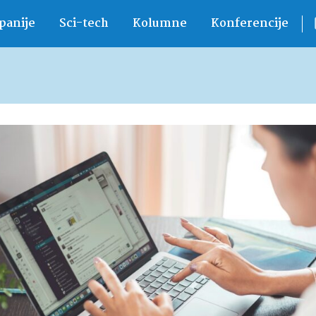
anije
Sci-tech
Kolumne
Konferencije