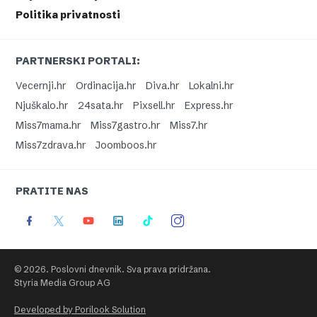
Politika privatnosti
PARTNERSKI PORTALI:
Vecernji.hr
Ordinacija.hr
Diva.hr
Lokalni.hr
Njuškalo.hr
24sata.hr
Pixsell.hr
Express.hr
Miss7mama.hr
Miss7gastro.hr
Miss7.hr
Miss7zdrava.hr
Joomboos.hr
PRATITE NAS
© 2026. Poslovni dnevnik. Sva prava pridržana.
Styria Media Group AG
Developed by Porilook Solution