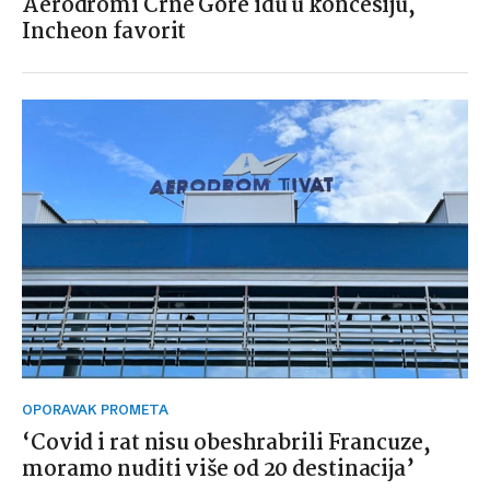
Aerodromi Crne Gore idu u koncesiju,
Incheon favorit
OPORAVAK PROMETA
‘Covid i rat nisu obeshrabrili Francuze,
moramo nuditi više od 20 destinacija’