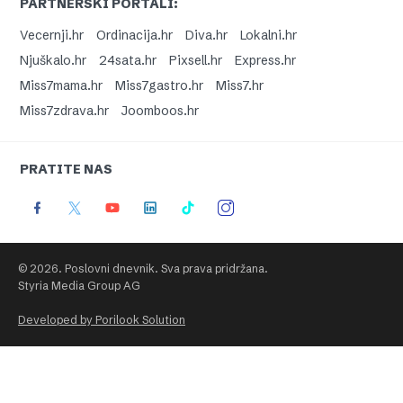
PARTNERSKI PORTALI:
Vecernji.hr
Ordinacija.hr
Diva.hr
Lokalni.hr
Njuškalo.hr
24sata.hr
Pixsell.hr
Express.hr
Miss7mama.hr
Miss7gastro.hr
Miss7.hr
Miss7zdrava.hr
Joomboos.hr
PRATITE NAS
© 2026. Poslovni dnevnik. Sva prava pridržana.
Styria Media Group AG
Developed by Porilook Solution