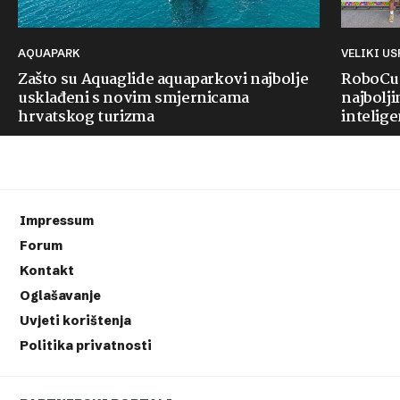
AQUAPARK
VELIKI U
Zašto su Aquaglide aquaparkovi najbolje
RoboCup
usklađeni s novim smjernicama
najbolji
hrvatskog turizma
intelige
Impressum
Forum
Kontakt
Oglašavanje
Uvjeti korištenja
Politika privatnosti