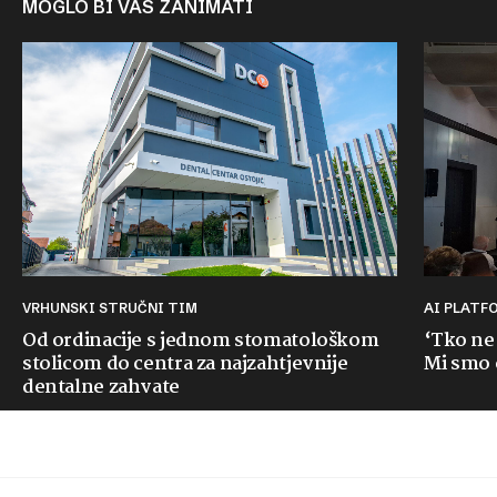
MOGLO BI VAS ZANIMATI
VRHUNSKI STRUČNI TIM
AI PLAT
Od ordinacije s jednom stomatološkom
‘Tko ne
stolicom do centra za najzahtjevnije
Mi smo o
dentalne zahvate