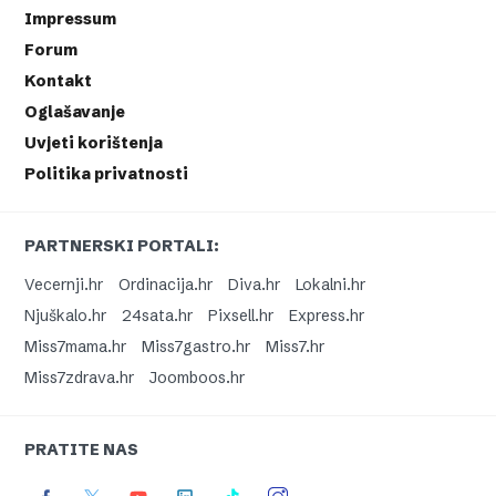
Impressum
Forum
Kontakt
Oglašavanje
Uvjeti korištenja
Politika privatnosti
PARTNERSKI PORTALI:
Vecernji.hr
Ordinacija.hr
Diva.hr
Lokalni.hr
Njuškalo.hr
24sata.hr
Pixsell.hr
Express.hr
Miss7mama.hr
Miss7gastro.hr
Miss7.hr
Miss7zdrava.hr
Joomboos.hr
PRATITE NAS