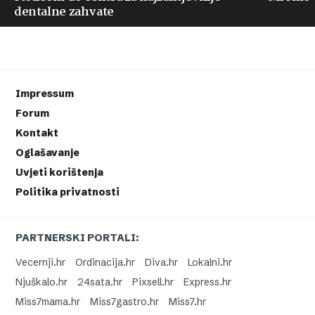
dentalne zahvate
Impressum
Forum
Kontakt
Oglašavanje
Uvjeti korištenja
Politika privatnosti
PARTNERSKI PORTALI:
Vecernji.hr
Ordinacija.hr
Diva.hr
Lokalni.hr
Njuškalo.hr
24sata.hr
Pixsell.hr
Express.hr
Miss7mama.hr
Miss7gastro.hr
Miss7.hr