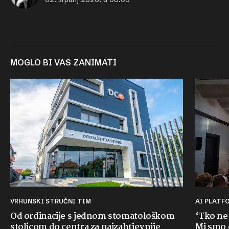
MOGLO BI VAS ZANIMATI
VRHUNSKI STRUČNI TIM
AI PLAT
Od ordinacije s jednom stomatološkom
‘Tko ne
stolicom do centra za najzahtjevnije
Mi smo o