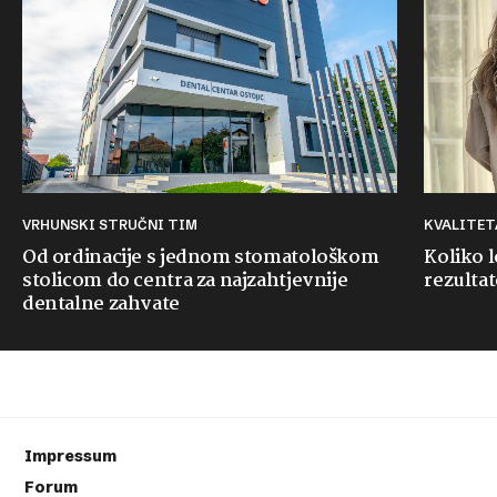
VRHUNSKI STRUČNI TIM
KVALITE
Od ordinacije s jednom stomatološkom
Koliko 
stolicom do centra za najzahtjevnije
rezultat
dentalne zahvate
Impressum
Forum