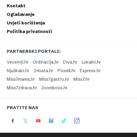
Kontakt
Oglašavanje
Uvjeti korištenja
Politika privatnosti
PARTNERSKI PORTALI:
Vecernji.hr
Ordinacija.hr
Diva.hr
Lokalni.hr
Njuškalo.hr
24sata.hr
Pixsell.hr
Express.hr
Miss7mama.hr
Miss7gastro.hr
Miss7.hr
Miss7zdrava.hr
Joomboos.hr
PRATITE NAS