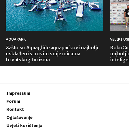
AQUAPARK
VELIKI U
Zašto su Aquaglide aquaparkovi najbolje
RoboCup
usklađeni s novim smjernicama
najbolji
hrvatskog turizma
intelige
Impressum
Forum
Kontakt
Oglašavanje
Uvjeti korištenja