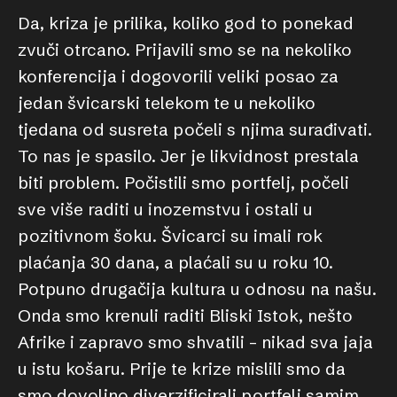
Da, kriza je prilika, koliko god to ponekad
zvuči otrcano. Prijavili smo se na nekoliko
konferencija i dogovorili veliki posao za
jedan švicarski telekom te u nekoliko
tjedana od susreta počeli s njima surađivati.
To nas je spasilo. Jer je likvidnost prestala
biti problem. Počistili smo portfelj, počeli
sve više raditi u inozemstvu i ostali u
pozitivnom šoku. Švicarci su imali rok
plaćanja 30 dana, a plaćali su u roku 10.
Potpuno drugačija kultura u odnosu na našu.
Onda smo krenuli raditi Bliski Istok, nešto
Afrike i zapravo smo shvatili – nikad sva jaja
u istu košaru. Prije te krize mislili smo da
smo dovoljno diverzificirali portfelj samim