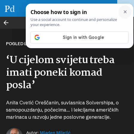
Poslovni vikend
POGLED LIDERICE
‘U cijelom svijetu treba
imati poneki komad
posla’
Anita Cvetić Oreščanin, suvlasnica Solvershipa, o
samopouzdanju, počecima… i lekcijama američkih
marinaca u razvoju jedne poslovne generacije.
Autor:
Mladen Miletić