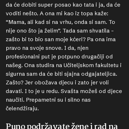
da će dobiti super posao kao tata i ja, da će
voditi nešto. A ona mi kao iz topa kaže:
“Mama, ali kad si na vrhu, onda si sam. To
nije ono što ja želim”. Tada sam shvatila –
zašto bi to bio san moje kćeri? Pa ona ima
pravo na svoje snove. I da, njen
profesionalni put je potpuno drugačiji od
našeg. Ona studira na Učiteljskom fakultetu i
sigurna sam da će biti sjajna odgajateljica.
Zašto? Jer obožava djecu i zato jer voli
davati. I to je u redu. Svašta možeš od djece
naučiti. Prepametni su i silno nas
čelendžiraju.
Puno podržavate žene i rad na