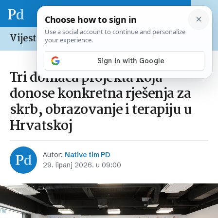
Vijesti /
Hrvatska
Tri domaća projekta koja
donose konkretna rješenja za
skrb, obrazovanje i terapiju u
Hrvatskoj
Autor:
Native tim PD
29. lipanj 2026. u 09:00