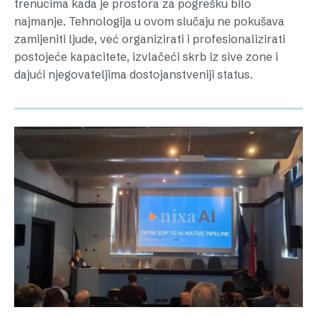
trenucima kada je prostora za pogrešku bilo
najmanje. Tehnologija u ovom slučaju ne pokušava
zamijeniti ljude, već organizirati i profesionalizirati
postojeće kapacitete, izvlačeći skrb iz sive zone i
dajući njegovateljima dostojanstveniji status.