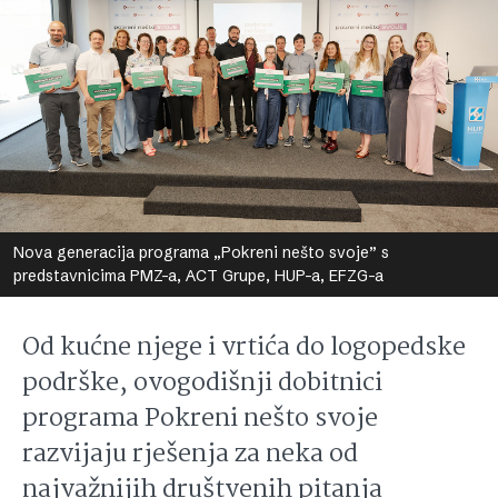
Nova generacija programa „Pokreni nešto svoje” s
predstavnicima PMZ-a, ACT Grupe, HUP-a, EFZG-a
Od kućne njege i vrtića do logopedske
podrške, ovogodišnji dobitnici
programa Pokreni nešto svoje
razvijaju rješenja za neka od
najvažnijih društvenih pitanja