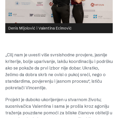
Denis Mijolović i Valentina Ecimović
„Cilj nam je uvesti više svrsishodne provjere, jasnije
kriterije, bolje uparivanje, lakšu koordinaciju i podršku
ako se pokaže da prvi izbor nije dobar. Ukratko,
želimo da dobra skrb ne ovisi o pukoj sreći, nego o
standardima, povjerenju i jasnom procesu“, ističu
pokretači Vincentije.
Projekt je duboko ukorijenjen u stvarnom životu;
suosnivačica Valentina i sama je prošla kroz agoniju
traženja pouzdane pomoći za bliske članove obitelji u