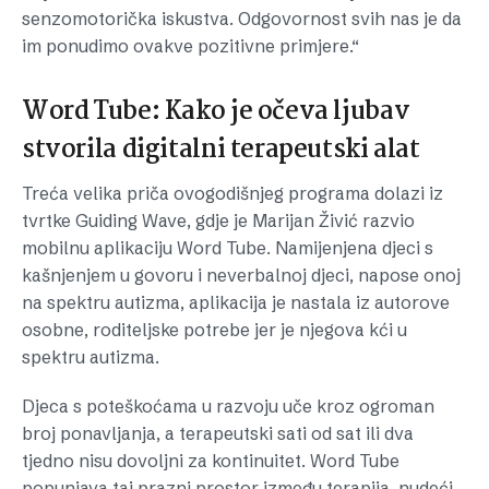
senzomotorička iskustva. Odgovornost svih nas je da
im ponudimo ovakve pozitivne primjere.“
Word Tube: Kako je očeva ljubav
stvorila digitalni terapeutski alat
Treća velika priča ovogodišnjeg programa dolazi iz
tvrtke Guiding Wave, gdje je Marijan Živić razvio
mobilnu aplikaciju Word Tube. Namijenjena djeci s
kašnjenjem u govoru i neverbalnoj djeci, napose onoj
na spektru autizma, aplikacija je nastala iz autorove
osobne, roditeljske potrebe jer je njegova kći u
spektru autizma.
Djeca s poteškoćama u razvoju uče kroz ogroman
broj ponavljanja, a terapeutski sati od sat ili dva
tjedno nisu dovoljni za kontinuitet. Word Tube
popunjava taj prazni prostor između terapija, nudeći