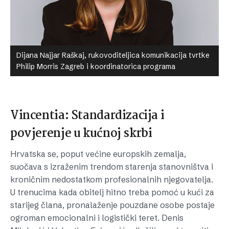
Dijana Najjar Raškaj, rukovoditeljica komunikacija tvrtke
Philip Morris Zagreb i koordinatorica programa
Vincentia: Standardizacija i
povjerenje u kućnoj skrbi
Hrvatska se, poput većine europskih zemalja,
suočava s izraženim trendom starenja stanovništva i
kroničnim nedostatkom profesionalnih njegovatelja.
U trenucima kada obitelj hitno treba pomoć u kući za
starijeg člana, pronalaženje pouzdane osobe postaje
ogroman emocionalni i logistički teret. Denis