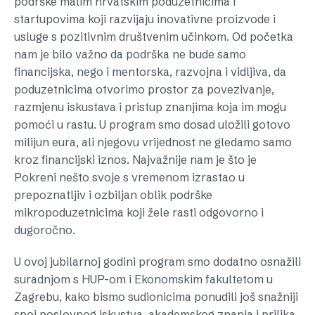
podrške malim hrvatskim poduzetnicima i
startupovima koji razvijaju inovativne proizvode i
usluge s pozitivnim društvenim učinkom. Od početka
nam je bilo važno da podrška ne bude samo
financijska, nego i mentorska, razvojna i vidljiva, da
poduzetnicima otvorimo prostor za povezivanje,
razmjenu iskustava i pristup znanjima koja im mogu
pomoći u rastu. U program smo dosad uložili gotovo
milijun eura, ali njegovu vrijednost ne gledamo samo
kroz financijski iznos. Najvažnije nam je što je
Pokreni nešto svoje s vremenom izrastao u
prepoznatljiv i ozbiljan oblik podrške
mikropoduzetnicima koji žele rasti odgovorno i
dugoročno.
U ovoj jubilarnoj godini program smo dodatno osnažili
suradnjom s HUP-om i Ekonomskim fakultetom u
Zagrebu, kako bismo sudionicima ponudili još snažniji
spoj poslovnog iskustva, akademskog znanja i prilika