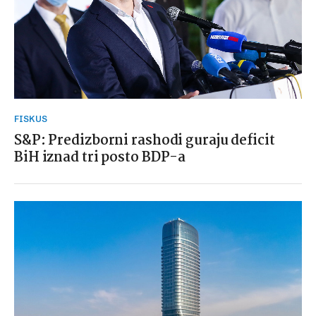
FISKUS
S&P: Predizborni rashodi guraju deficit
BiH iznad tri posto BDP-a