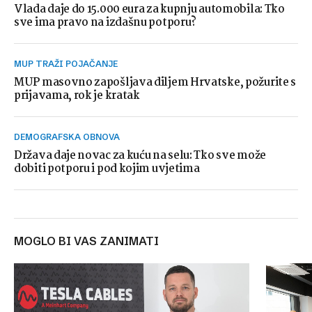
Vlada daje do 15.000 eura za kupnju automobila: Tko
sve ima pravo na izdašnu potporu?
MUP TRAŽI POJAČANJE
MUP masovno zapošljava diljem Hrvatske, požurite s
prijavama, rok je kratak
DEMOGRAFSKA OBNOVA
Država daje novac za kuću na selu: Tko sve može
dobiti potporu i pod kojim uvjetima
MOGLO BI VAS ZANIMATI