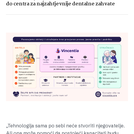
do centra za najzahtjevnije dentalne zahvate
„Tehnologija sama po sebi neće stvoriti njegovatelje.
Ali ona može pomoći da postojeći kapaciteti budu