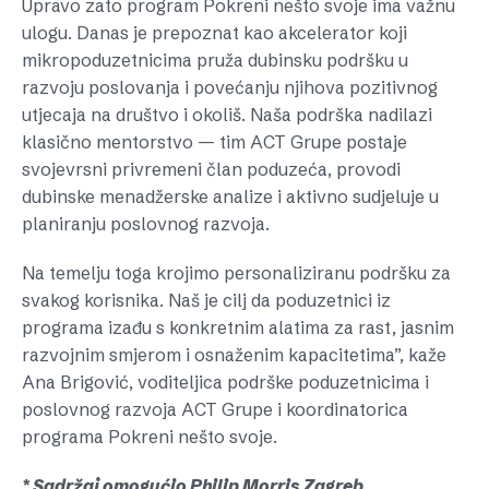
Upravo zato program Pokreni nešto svoje ima važnu
ulogu. Danas je prepoznat kao akcelerator koji
mikropoduzetnicima pruža dubinsku podršku u
razvoju poslovanja i povećanju njihova pozitivnog
utjecaja na društvo i okoliš. Naša podrška nadilazi
klasično mentorstvo — tim ACT Grupe postaje
svojevrsni privremeni član poduzeća, provodi
dubinske menadžerske analize i aktivno sudjeluje u
planiranju poslovnog razvoja.
Na temelju toga krojimo personaliziranu podršku za
svakog korisnika. Naš je cilj da poduzetnici iz
programa izađu s konkretnim alatima za rast, jasnim
razvojnim smjerom i osnaženim kapacitetima”, kaže
Ana Brigović, voditeljica podrške poduzetnicima i
poslovnog razvoja ACT Grupe i koordinatorica
programa Pokreni nešto svoje.
* Sadržaj omogućio Philip Morris Zagreb