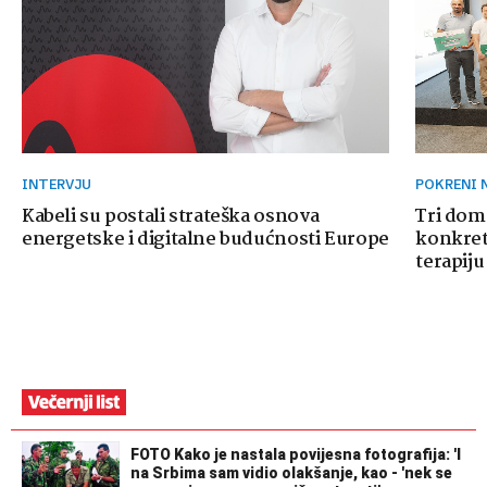
INTERVJU
POKRENI
Kabeli su postali strateška osnova
Tri dom
energetske i digitalne budućnosti Europe
konkretn
terapiju