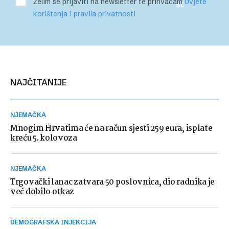
Želim se prijaviti na newsletter te prihvaćam
Uvjete
SE
korištenja i pravila privatnosti
NAJČITANIJE
NJEMAČKA
Mnogim Hrvatima će na račun sjesti 259 eura, isplate
kreću 5. kolovoza
NJEMAČKA
Trgovački lanac zatvara 50 poslovnica, dio radnika je
već dobilo otkaz
DEMOGRAFSKA INJEKCIJA