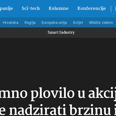
anije
Sci-tech
Kolumne
Konferencije
Hrvatska
Regija
Europska unija
Svijet
Mislite zeleno
Smart Industry
no plovilo u akcij
 nadzirati brzinu i