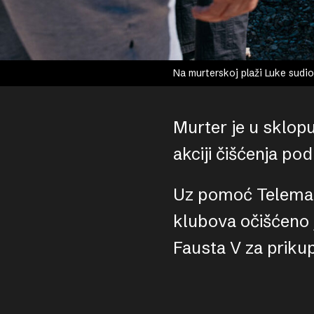
Na murterskoj plaži Luke sudi
Murter je u sklopu
akciji čišćenja po
Uz pomoć Telemac
klubova očišćeno 
Fausta V za priku