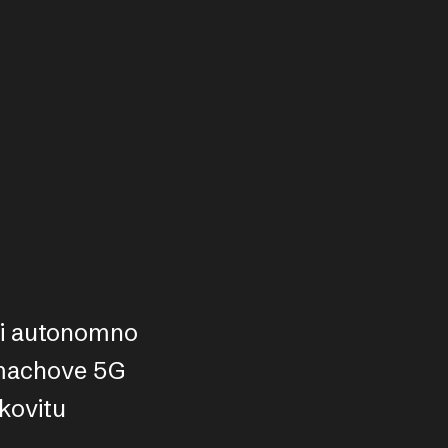
ili autonomno
emachove 5G
nkovitu