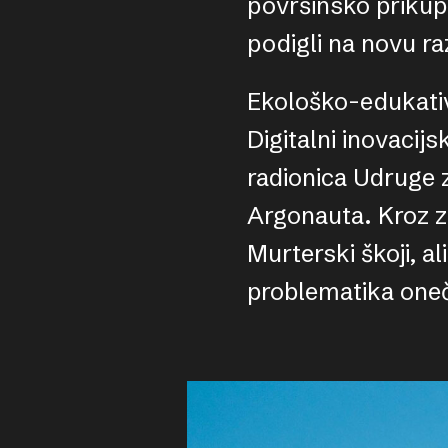
površinsko prikup
podigli na novu ra
Ekološko-edukativ
Digitalni inovaci
radionica Udruge z
Argonauta. Kroz z
Murterski škoji, a
problematika oneči