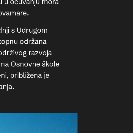
nu u očuvanju mora
novamare.
adnji s Udrugom
 kopnu održana
 održivog razvoja
cima Osnovne škole
i, približena je
anja.