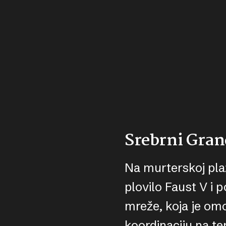
Srebrni Gra
Na murterskoj plaž
plovilo Faust V 
mreže, koja je omo
koordinaciju na te