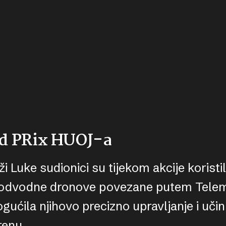
nd PRix HUOJ-a
i Luke sudionici su tijekom akcije korist
i podvodne dronove povezane putem Tel
gućila njihovo precizno upravljanje i uči
renu.