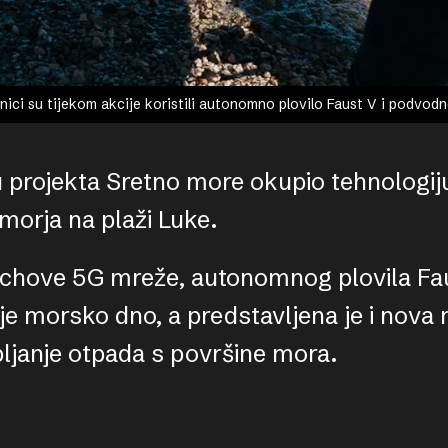
onici su tijekom akcije koristili autonomno plovilo Faust V i podvo
 projekta Sretno more okupio tehnologiju
dmorja na plaži Luke.
hove 5G mreže, autonomnog plovila Faus
je morsko dno, a predstavljena je i nova
pljanje otpada s površine mora.