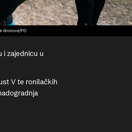
dne dronove/PD
 i zajednicu u
t V te ronilačkih
 nadogradnja