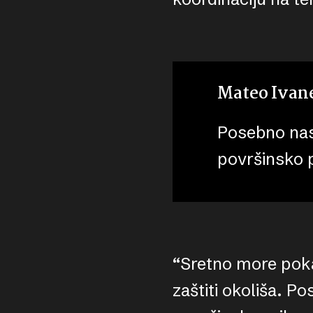
Mateo Ivan
Posebno nas 
površinsko p
“Sretno more poka
zaštiti okoliša. P