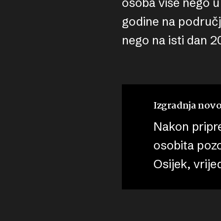
osoba više nego u
godine na području
nego na isti dan 2
Izgradnja nov
Nakon pripr
osobita poz
Osijek, vrij