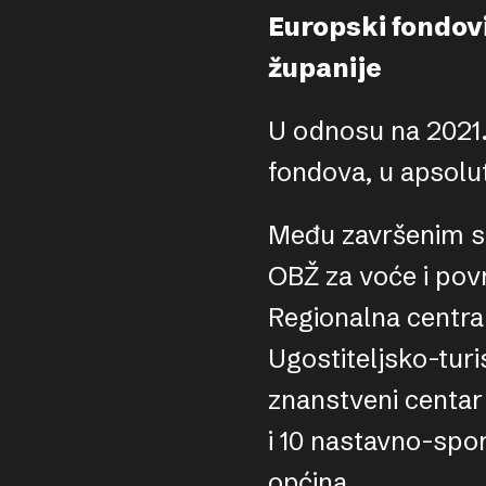
Europski fondovi
županije
U odnosu na 2021.
fondova, u apsolu
Među završenim st
OBŽ za voće i pov
Regionalna centra 
Ugostiteljsko-turi
znanstveni centar
i 10 nastavno-spor
općina.