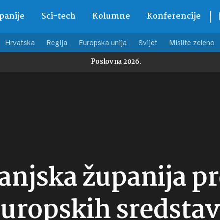
anije
Sci-tech
Kolumne
Konferencije
Hrvatska
Regija
Europska unija
Svijet
Mislite zeleno
Poslovna 2026.
njska županija pr
europskih sredsta