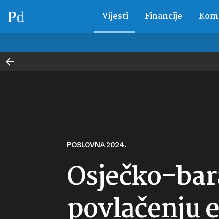
Vijesti
Financije
Komp
POSLOVNA 2024.
Osječko-bara
povlačenju 