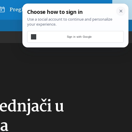
Pregled dana
Sign in with Google
ednjači u
va