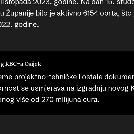
 listopada 2023. godine. Na dan 15. stu
 Županije bilo je aktivno 6154 obrta, što 
022. godine.
og KBC-a Osijek
eme projektno-tehničke i ostale dokumen
ornost se usmjerava na izgradnju novog
ednog više od 270 milijuna eura.