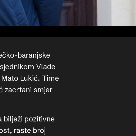
ečko-baranjske
dsjednikom Vlade
k Mato Lukić. Time
 zacrtani smjer
bilježi pozitivne
st, raste broj