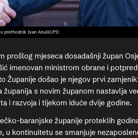
ov prethodnik Ivan Anušić/PD
m prošlog mjeseca dosadašnji župan Osj
šić imenovan ministrom obrane i potpre
to Županije došao je njegov prvi zamjeni
 županija s novim županom nastavlja već
 i razvoja i tijekom iduće dvije godine.
čko-baranjske županije proteklih godina 
, u kontinuitetu se smanjuje nezaposleno