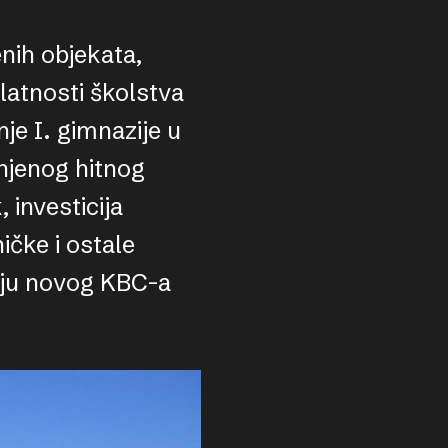
nih objekata,
latnosti školstva
je I. gimnazije u
njenog hitnog
 investicija
ičke i ostale
nju novog KBC-a