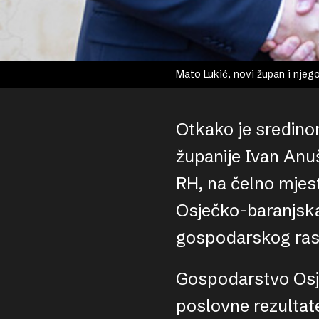
Mato Lukić, novi župan i njeg
Otkako je sredino
županije Ivan Anu
RH, na čelno mjes
Osječko-baranjska
gospodarskog rasta
Gospodarstvo Osje
poslovne rezultate