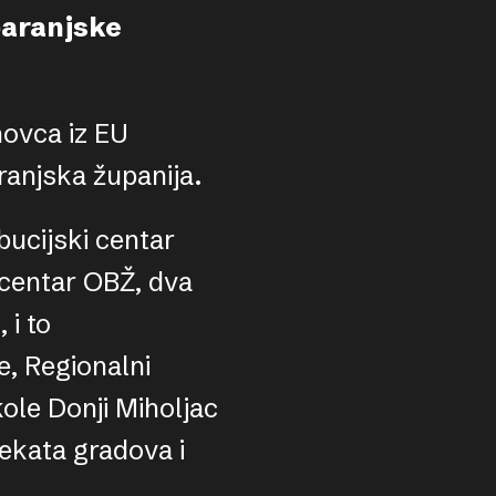
baranjske
novca iz EU
ranjska županija.
bucijski centar
 centar OBŽ, dva
 i to
e, Regionalni
ole Donji Miholjac
jekata gradova i