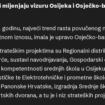
 mijenjaju vizuru Osijeka i Osječko-
 godinu, najveći trend rasta povučenog 
tnom iznosu, imala je upravo Osječko-ba
rateškim projektima su Regionalni distri
rće, sustavi navodnjavanja, Gospodarski
kompetentnosti srednjih škola u Osijeku,
stičke te Elektrotehničke i prometne škol
 Panonske Hrvatske, izgradnja Srednje šk
tskih dvorana, a tu je i niz strateških pro