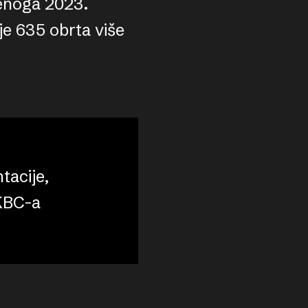
denoga 2023.
je 635 obrta više
tacije,
 KBC-a