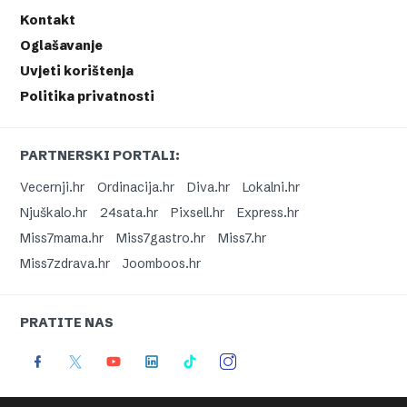
Kontakt
Oglašavanje
Uvjeti korištenja
Politika privatnosti
PARTNERSKI PORTALI:
Vecernji.hr
Ordinacija.hr
Diva.hr
Lokalni.hr
Njuškalo.hr
24sata.hr
Pixsell.hr
Express.hr
Miss7mama.hr
Miss7gastro.hr
Miss7.hr
Miss7zdrava.hr
Joomboos.hr
PRATITE NAS