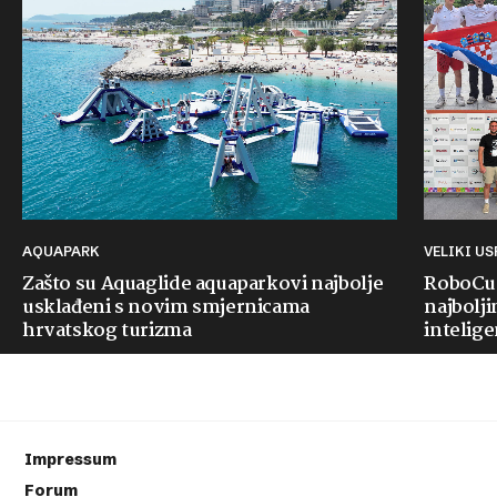
AQUAPARK
VELIKI U
Zašto su Aquaglide aquaparkovi najbolje
RoboCup
usklađeni s novim smjernicama
najbolji
hrvatskog turizma
intelige
Impressum
Forum