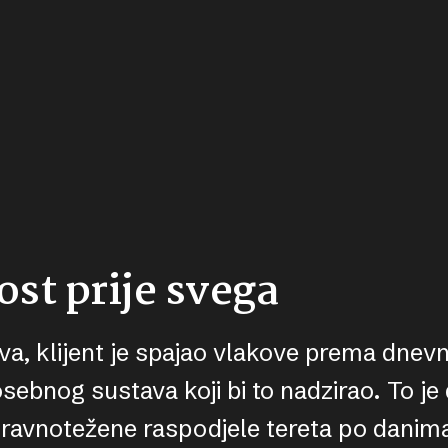
st prije svega
tava, klijent je spajao vlakove prema dne
sebnog sustava koji bi to nadzirao. To je
uravnotežene raspodjele tereta po danima