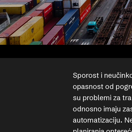
Sporost i neučinko
opasnost od pogreš
su problemi za tra
odnosno imaju zast
automatizaciju. N
planiranja optereć