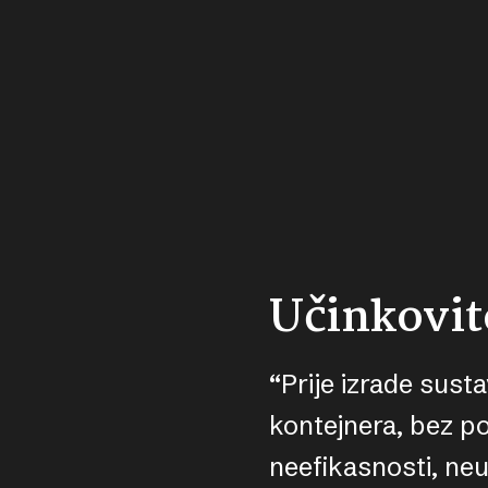
Učinkovito
“Prije izrade sus
kontejnera, bez po
neefikasnosti, ne