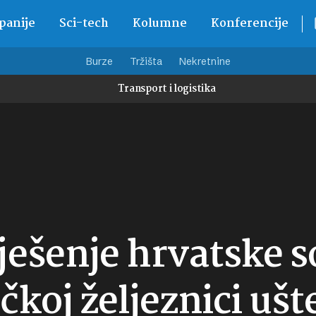
anije
Sci-tech
Kolumne
Konferencije
Burze
Tržišta
Nekretnine
Transport i logistika
ješenje hrvatske s
koj željeznici ušte