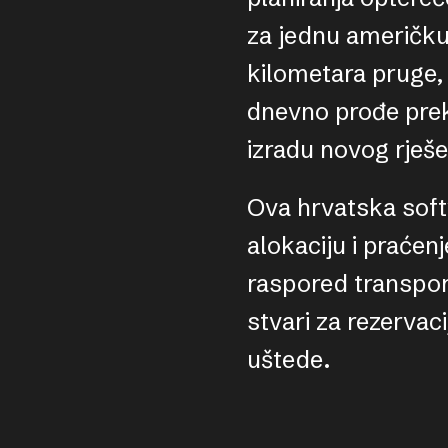
za jednu američku 
kilometara pruge, 
dnevno prođe prek
izradu novog rješe
Ova hrvatska softv
alokaciju i praćen
raspored transport
stvari za rezervaci
uštede.