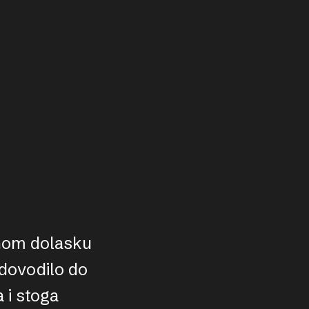
vnom dolasku
 dovodilo do
 i stoga