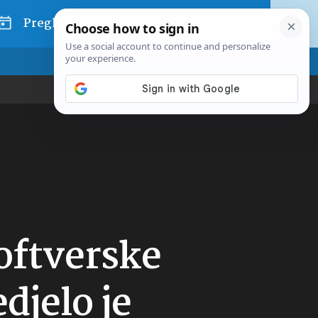
Pregled dana
oftverske
djelo je