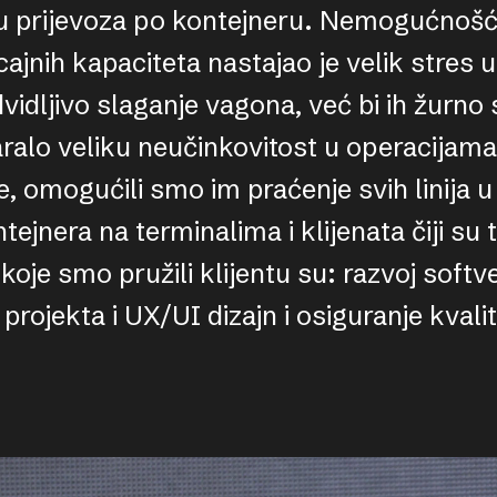
 prijevoza po kontejneru. Nemogućnošću
ajnih kapaciteta nastajao je velik stres 
dvidljivo slaganje vagona, već bi ih žurno
varalo veliku neučinkovitost u operacija
e, omogućili smo im praćenje svih linija u
ntejnera na terminalima i klijenata čiji su t
oje smo pružili klijentu su: razvoj softve
rojekta i UX/UI dizajn i osiguranje kvalit