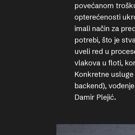
povećanom trošku
opterećenosti ukrc
imali način za pre
potrebi, što je st
uveli red u proces
vlakova u floti, ko
Konkretne usluge k
backend), vođenje p
Damir Plejić.