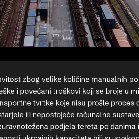
vitost zbog velike količine manualnih po
ke i povećani troškovi koji se broje u mil
nsportne tvrtke koje nisu prošle proces di
arjele ili nepostojeće računalne sustave
euravnotežena podjela tereta po danima
enosti ukrcajnih kapaciteta bili su svako