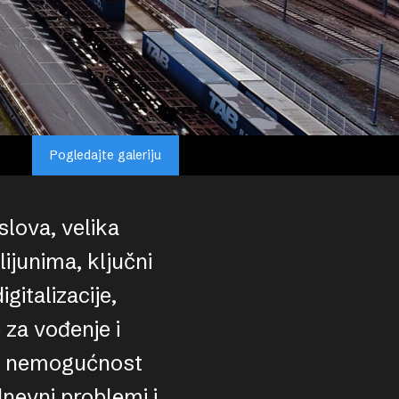
Pogledajte galeriju
slova, velika
ijunima, ključni
gitalizacije,
 za vođenje i
 i nemogućnost
dnevni problemi i