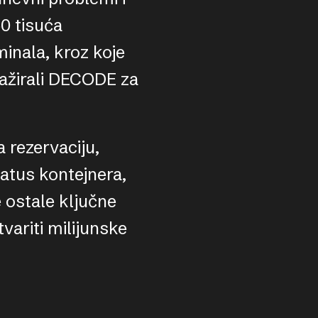
0 tisuća
inala, kroz koje
gažirali DECODE za
a rezervaciju,
tatus kontejnera,
 ostale ključne
tvariti milijunske