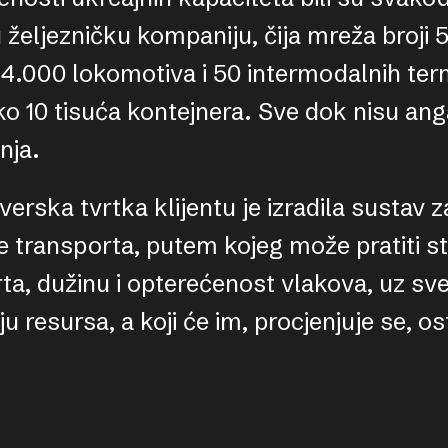
željezničku kompaniju, čija mreža broji 5
4.000 lokomotiva i 50 intermodalnih term
o 10 tisuća kontejnera. Sve dok nisu an
nja.
erska tvrtka klijentu je izradila sustav z
je transporta, putem kojeg može pratiti s
a, dužinu i opterećenost vlakova, uz sve
ju resursa, a koji će im, procjenjuje se, os