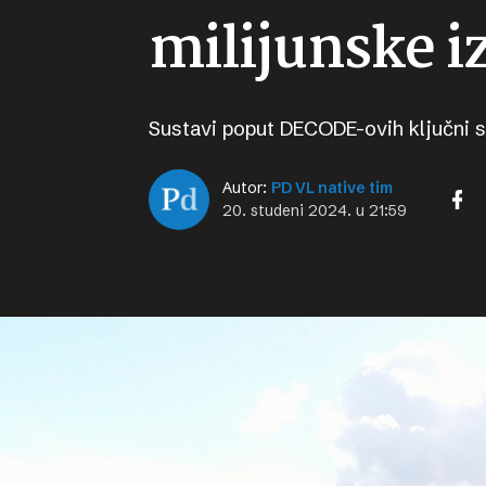
milijunske i
Sustavi poput DECODE-ovih ključni s
Autor:
PD VL native tim
20. studeni 2024. u 21:59