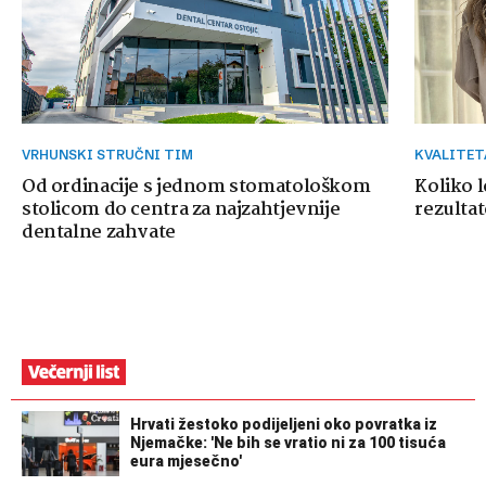
VRHUNSKI STRUČNI TIM
KVALITE
Od ordinacije s jednom stomatološkom
Koliko 
stolicom do centra za najzahtjevnije
rezultat
dentalne zahvate