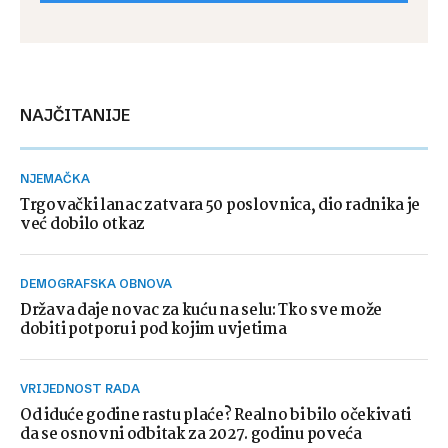
NAJČITANIJE
NJEMAČKA
Trgovački lanac zatvara 50 poslovnica, dio radnika je
već dobilo otkaz
DEMOGRAFSKA OBNOVA
Država daje novac za kuću na selu: Tko sve može
dobiti potporu i pod kojim uvjetima
VRIJEDNOST RADA
Od iduće godine rastu plaće? Realno bi bilo očekivati
da se osnovni odbitak za 2027. godinu poveća