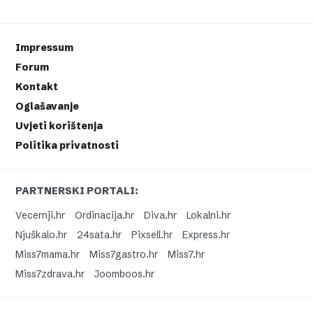
Impressum
Forum
Kontakt
Oglašavanje
Uvjeti korištenja
Politika privatnosti
PARTNERSKI PORTALI:
Vecernji.hr
Ordinacija.hr
Diva.hr
Lokalni.hr
Njuškalo.hr
24sata.hr
Pixsell.hr
Express.hr
Miss7mama.hr
Miss7gastro.hr
Miss7.hr
Miss7zdrava.hr
Joomboos.hr