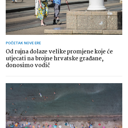
POČETAK NOVE ERE
Od rujna dolaze velike promjene koje će
utjecati na brojne hrvatske građane,
donosimo vodič