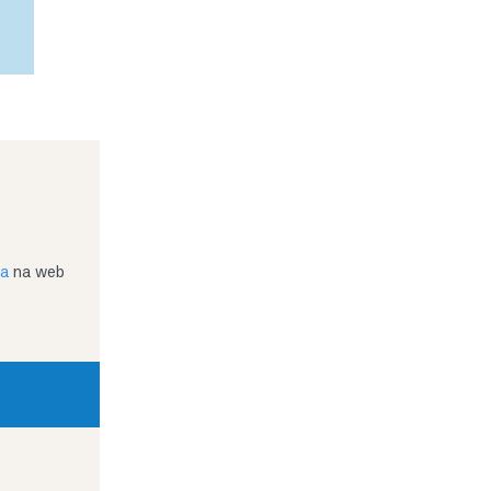
ja
na web