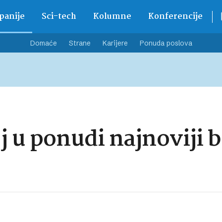
anije
Sci-tech
Kolumne
Konferencije
Domaće
Strane
Karijere
Ponuda poslova
j u ponudi najnoviji