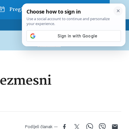
Pregled dana
Pretplatite se na Poslovni
Već od
10 EUR
mjesečno
 bezmesni
Podijeli članak —