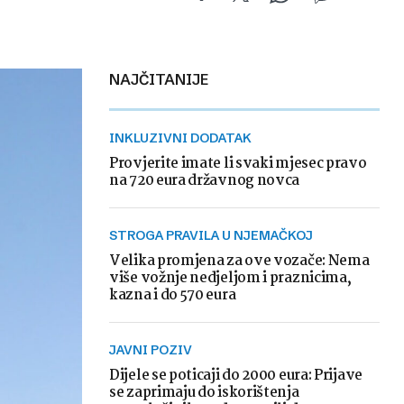
NAJČITANIJE
INKLUZIVNI DODATAK
Provjerite imate li svaki mjesec pravo
na 720 eura državnog novca
STROGA PRAVILA U NJEMAČKOJ
Velika promjena za ove vozače: Nema
više vožnje nedjeljom i praznicima,
kazna i do 570 eura
JAVNI POZIV
Dijele se poticaji do 2000 eura: Prijave
se zaprimaju do iskorištenja