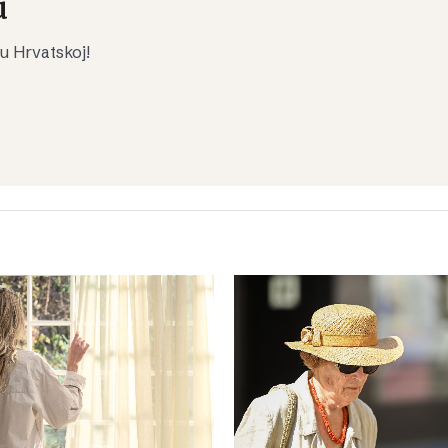
u
 u Hrvatskoj!