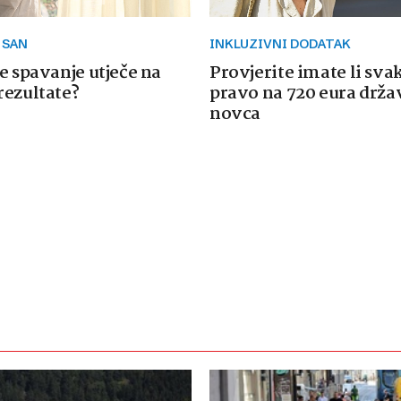
 SAN
INKLUZIVNI DODATAK
e spavanje utječe na
Provjerite imate li sva
rezultate?
pravo na 720 eura drž
novca