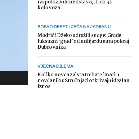
raspoloživih sredstava, ili do 31.
kolovoza
POSAO DESETLJEĆA NA JADRANU
Modrić i Džeko udružili snage: Grade
luksuzni ‘grad’ od milijardu eura pokraj
Dubrovnika
VJEČNA DILEMA
Koliko novca zaista trebate imati u
novčaniku: Stručnjaci otkrivaju idealan
iznos