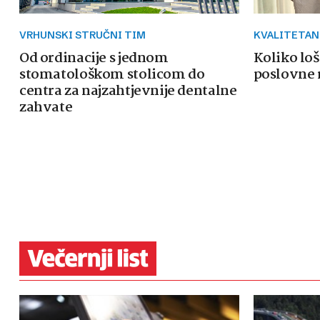
VRHUNSKI STRUČNI TIM
KVALITETAN
Od ordinacije s jednom
Koliko loš
stomatološkom stolicom do
poslovne 
centra za najzahtjevnije dentalne
zahvate