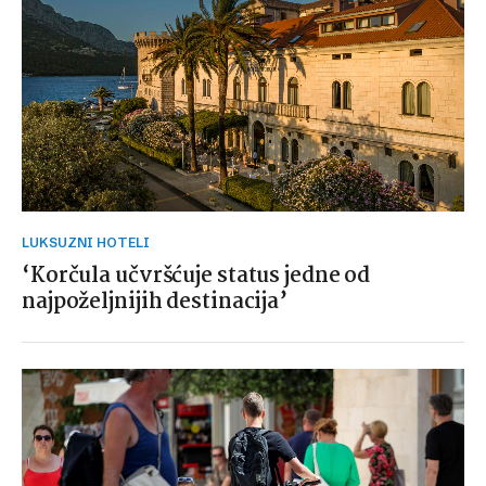
LUKSUZNI HOTELI
‘Korčula učvršćuje status jedne od
najpoželjnijih destinacija’