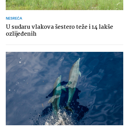
NESREĆA
U sudaru vlakova šestero teže i 14 lakše
ozlijeđenih