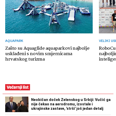
AQUAPARK
VELIKI U
Zašto su Aquaglide aquaparkovi najbolje
RoboCup
usklađeni s novim smjernicama
najbolji
hrvatskog turizma
intelige