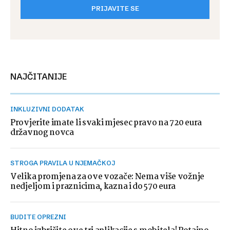
PRIJAVITE SE
NAJČITANIJE
INKLUZIVNI DODATAK
Provjerite imate li svaki mjesec pravo na 720 eura
državnog novca
STROGA PRAVILA U NJEMAČKOJ
Velika promjena za ove vozače: Nema više vožnje
nedjeljom i praznicima, kazna i do 570 eura
BUDITE OPREZNI