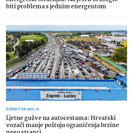
biti problema s jednim energentom
DIREKTOR HAC-A
Ljetne gužve na autocestama: Hrvatski
vozači manje poštuju ograničenja brzine
nego stranci