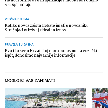
Hitno izbrišite ove tri aplikacije s mobitela! Potajno
vas špijuniraju
VJEČNA DILEMA
Koliko novca zaista trebate imati u novčaniku:
Stručnjaci otkrivaju idealan iznos
PRAVILA SU JASNA
Evo tko sve u Hrvatskoj mora ponovno na vozački
ispit, donosimo najvažnije informacije
MOGLO BI VAS ZANIMATI