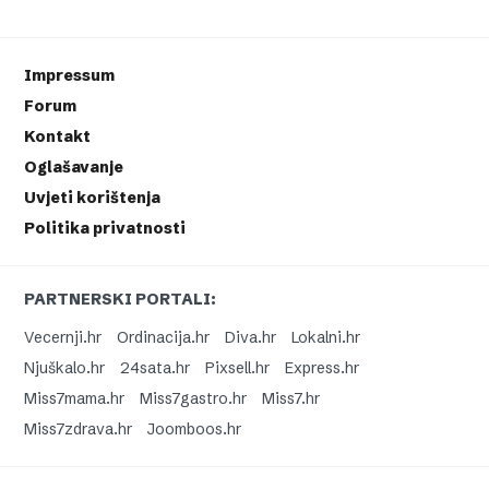
Impressum
Forum
Kontakt
Oglašavanje
Uvjeti korištenja
Politika privatnosti
PARTNERSKI PORTALI:
Vecernji.hr
Ordinacija.hr
Diva.hr
Lokalni.hr
Njuškalo.hr
24sata.hr
Pixsell.hr
Express.hr
Miss7mama.hr
Miss7gastro.hr
Miss7.hr
Miss7zdrava.hr
Joomboos.hr