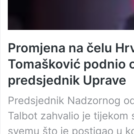
Promjena na čelu Hr
Tomašković podnio o
predsjednik Uprave
Predsjednik Nadzornog o
Talbot zahvalio je tijeko
svemu što je postigao u ko