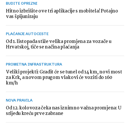
BUDITE OPREZNI
Hitno izbrišite ove tri aplikacije s mobitela! Potajno
vas špijuniraju
PLAĆANJE AUTOCESTE
Od 1. listopada stiže velika promjena za vozače u
Hrvatskoj, tiče se načina plaćanja
PROMETNA INFRASTRUKTURA
Veliki projekti: Gradit će se tunel od 14 km, novi most
za Krk, a novom prugom vlakovi će voziti do 160
km/h
NOVA PRAVILA
Od 12. kolovoza čeka nas iznimno važna promjena: U
srijedu kreću prve zabrane