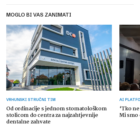
MOGLO BI VAS ZANIMATI
VRHUNSKI STRUČNI TIM
AI PLAT
Od ordinacije s jednom stomatološkom
‘Tko ne
stolicom do centra za najzahtjevnije
Mi smo o
dentalne zahvate