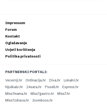
Impressum
Forum
Kontakt
Oglašavanje
Uvjeti korištenja
Politika privatnosti
PARTNERSKI PORTALI:
Vecernji.hr
Ordinacija.hr
Diva.hr
Lokalni.hr
Njuškalo.hr
24sata.hr
Pixsell.hr
Express.hr
Miss7mama.hr
Miss7gastro.hr
Miss7.hr
Miss7zdrava.hr
Joomboos.hr