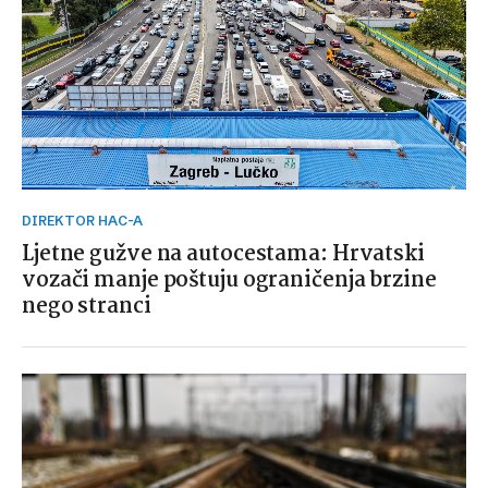
DIREKTOR HAC-A
Ljetne gužve na autocestama: Hrvatski
vozači manje poštuju ograničenja brzine
nego stranci