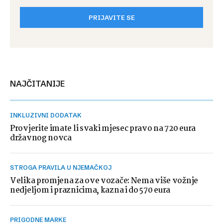
PRIJAVITE SE
NAJČITANIJE
INKLUZIVNI DODATAK
Provjerite imate li svaki mjesec pravo na 720 eura
državnog novca
STROGA PRAVILA U NJEMAČKOJ
Velika promjena za ove vozače: Nema više vožnje
nedjeljom i praznicima, kazna i do 570 eura
PRIGODNE MARKE