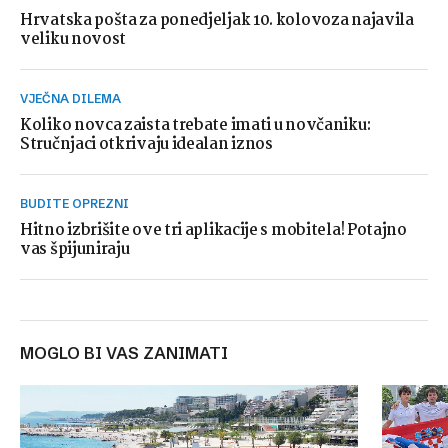
Hrvatska pošta za ponedjeljak 10. kolovoza najavila
veliku novost
VJEČNA DILEMA
Koliko novca zaista trebate imati u novčaniku:
Stručnjaci otkrivaju idealan iznos
BUDITE OPREZNI
Hitno izbrišite ove tri aplikacije s mobitela! Potajno
vas špijuniraju
MOGLO BI VAS ZANIMATI