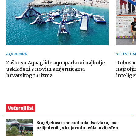
AQUAPARK
VELIKI U
Zašto su Aquaglide aquaparkovi najbolje
RoboCup
usklađeni s novim smjernicama
najbolji
hrvatskog turizma
intelige