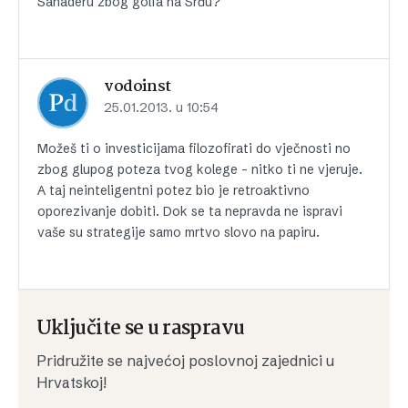
Sanaderu zbog golfa na Srđu?
vodoinst
25.01.2013. u 10:54
Možeš ti o investicijama filozofirati do vječnosti no
zbog glupog poteza tvog kolege – nitko ti ne vjeruje.
A taj neinteligentni potez bio je retroaktivno
oporezivanje dobiti. Dok se ta nepravda ne ispravi
vaše su strategije samo mrtvo slovo na papiru.
Uključite se u raspravu
Pridružite se najvećoj poslovnoj zajednici u
Hrvatskoj!