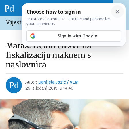
Vijesti /
Hrvatska
Maras: Učinit ću sve da
fiskalizaciju maknem s
naslovnica
Autor:
Danijela Jozić / VLM
25. siječanj 2013. u 14:40