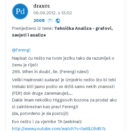
drax01
06.09.2012. u 13:02
2008
Premješteno iz teme:
Tehnička Analiza – grafovi,
savjeti i analize
@Ferengi
Napisat ću nešto na tvom jeziku tako da razumiješ o
čemu je riječ!
266. When in doubt, lie. (Ferengi rules!)
Veliki Hadronski sudarač je iznjedrio nešto što bi tebi
trebalo biti jasno pošto se držiš samo nekih znanosti
(FER) dok druge zanemaruješ….
Dakle imam nekoliko Higgsovih bozona za prodat ako
si zainteresiran kao pravi Ferengi!
(da, potvrđeno je da postoji!)
Evo nešto i za vjernike TA (webinar):
http://www.youtube.com/watch?v=IwXlLO5d57s