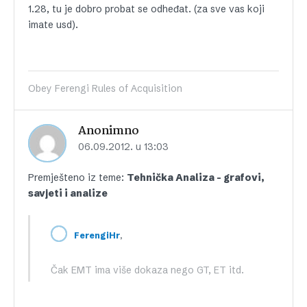
1.28, tu je dobro probat se odheđat. (za sve vas koji
imate usd).
Obey Ferengi Rules of Acquisition
Anonimno
06.09.2012. u 13:03
Premješteno iz teme:
Tehnička Analiza – grafovi,
savjeti i analize
,
FerengiHr
Čak EMT ima više dokaza nego GT, ET itd.