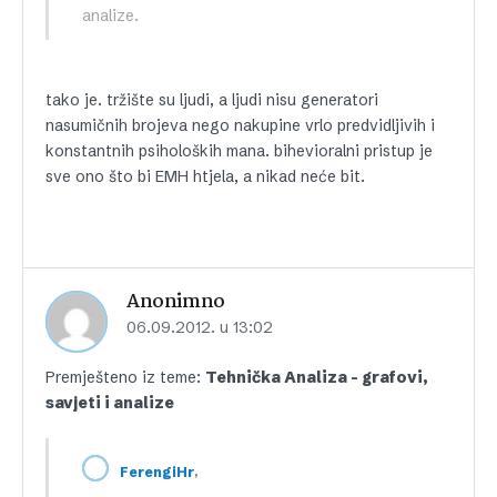
analize.
tako je. tržište su ljudi, a ljudi nisu generatori
nasumičnih brojeva nego nakupine vrlo predvidljivih i
konstantnih psiholoških mana. bihevioralni pristup je
sve ono što bi EMH htjela, a nikad neće bit.
Anonimno
06.09.2012. u 13:02
Premješteno iz teme:
Tehnička Analiza – grafovi,
savjeti i analize
,
FerengiHr