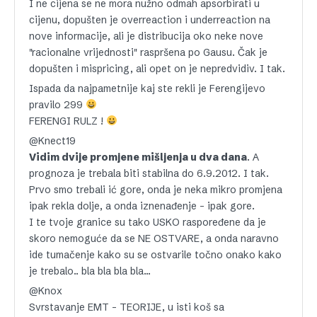
I ne cijena se ne mora nužno odmah apsorbirati u
cijenu, dopušten je overreaction i underreaction na
nove informacije, ali je distribucija oko neke nove
"racionalne vrijednosti" raspršena po Gausu. Čak je
dopušten i mispricing, ali opet on je nepredvidiv. I tak.
Ispada da najpametnije kaj ste rekli je Ferengijevo
pravilo 299
FERENGI RULZ !
@Knect19
Vidim dvije promjene mišljenja u dva dana
. A
prognoza je trebala biti stabilna do 6.9.2012. I tak.
Prvo smo trebali ić gore, onda je neka mikro promjena
ipak rekla dolje, a onda iznenađenje – ipak gore.
I te tvoje granice su tako USKO raspoređene da je
skoro nemoguće da se NE OSTVARE, a onda naravno
ide tumačenje kako su se ostvarile točno onako kako
je trebalo.. bla bla bla bla…
@Knox
Svrstavanje EMT – TEORIJE, u isti koš sa