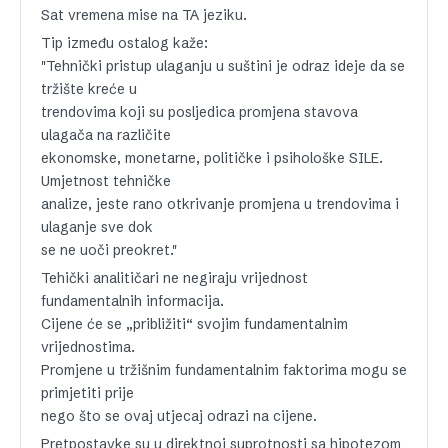
Sat vremena mise na TA jeziku.
Tip između ostalog kaže:
"Tehnički pristup ulaganju u suštini je odraz ideje da se
tržište kreće u
trendovima koji su posljedica promjena stavova
ulagača na različite
ekonomske, monetarne, političke i psihološke SILE.
Umjetnost tehničke
analize, jeste rano otkrivanje promjena u trendovima i
ulaganje sve dok
se ne uoči preokret."
Tehički analitičari ne negiraju vrijednost
fundamentalnih informacija.
Cijene će se „približiti“ svojim fundamentalnim
vrijednostima.
Promjene u tržišnim fundamentalnim faktorima mogu se
primjetiti prije
nego što se ovaj utjecaj odrazi na cijene.
Pretpostavke su u direktnoj suprotnosti sa hipotezom