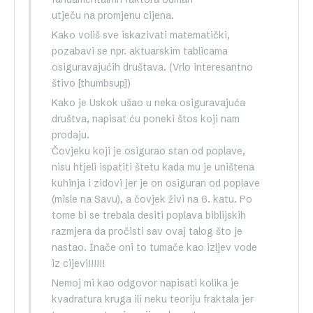
utječu na promjenu cijena.
Kako voliš sve iskazivati matematički,
pozabavi se npr. aktuarskim tablicama
osiguravajućih društava. (Vrlo interesantno
štivo [thumbsup])
Kako je Uskok ušao u neka osiguravajuća
društva, napisat ću poneki štos koji nam
prodaju.
Čovjeku koji je osigurao stan od poplave,
nisu htjeli ispatiti štetu kada mu je uništena
kuhinja i zidovi jer je on osiguran od poplave
(misle na Savu), a čovjek živi na 6. katu. Po
tome bi se trebala desiti poplava biblijskih
razmjera da pročisti sav ovaj talog što je
nastao. Inače oni to tumače kao izljev vode
iz cijevi!!!!!!
Nemoj mi kao odgovor napisati kolika je
kvadratura kruga ili neku teoriju fraktala jer