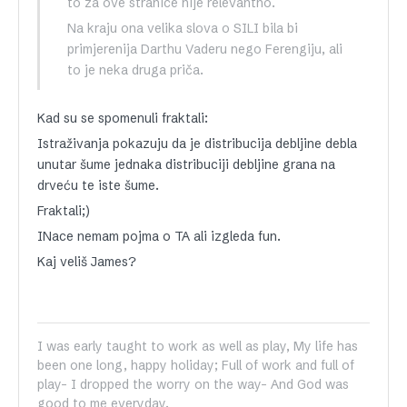
to za ove stranice nije relevantno.
Na kraju ona velika slova o SILI bila bi
primjerenija Darthu Vaderu nego Ferengiju, ali
to je neka druga priča.
Kad su se spomenuli fraktali:
Istraživanja pokazuju da je distribucija debljine debla
unutar šume jednaka distribuciji debljine grana na
drveću te iste šume.
Fraktali;)
INace nemam pojma o TA ali izgleda fun.
Kaj veliš James?
I was early taught to work as well as play, My life has
been one long, happy holiday; Full of work and full of
play- I dropped the worry on the way- And God was
good to me everyday.