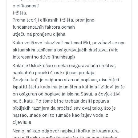
o efikasnosti
tržišta.
Prema teoriji efikasnih tržišta, promjene
fundamentalnih faktora odmah
utječu na promjenu cijena.
Kako voliš sve iskazivati matematički, pozabavi se npr.
aktuarskim tablicama osiguravajućih društava. (Vrlo
interesantno štivo [thumbsup])
Kako je Uskok ušao u neka osiguravajuća društva,
napisat ću poneki štos koji nam prodaju.
Čovjeku koji je osigurao stan od poplave, nisu htjeli
ispatiti štetu kada mu je uništena kuhinja i zidovi jer je
on osiguran od poplave (misle na Savu), a čovjek živi
na 6. katu. Po tome bi se trebala desiti poplava
biblijskih razmjera da pročisti sav ovaj talog što je
nastao. Inače oni to tumače kao izljev vode iz
cijevi!!!!!!
Nemoj mi kao odgovor napisati kolika je kvadratura
kruga ili neku teoriju fraktala jer to za ove stranice