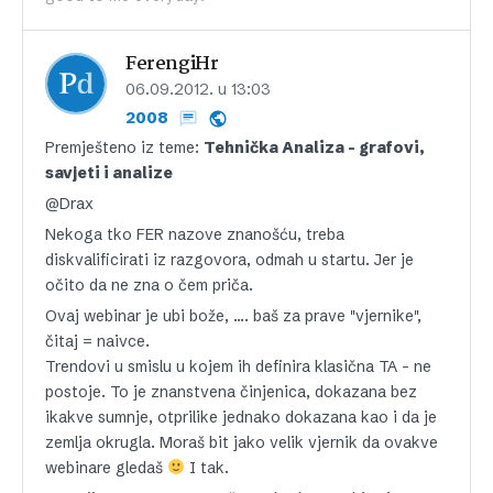
FerengiHr
06.09.2012. u 13:03
2008
Premješteno iz teme:
Tehnička Analiza – grafovi,
savjeti i analize
@Drax
Nekoga tko FER nazove znanošću, treba
diskvalificirati iz razgovora, odmah u startu. Jer je
očito da ne zna o čem priča.
Ovaj webinar je ubi bože, …. baš za prave "vjernike",
čitaj = naivce.
Trendovi u smislu u kojem ih definira klasična TA – ne
postoje. To je znanstvena činjenica, dokazana bez
ikakve sumnje, otprilike jednako dokazana kao i da je
zemlja okrugla. Moraš bit jako velik vjernik da ovakve
webinare gledaš
I tak.