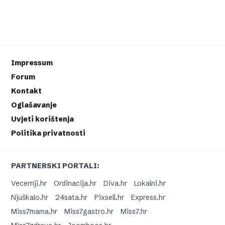
Impressum
Forum
Kontakt
Oglašavanje
Uvjeti korištenja
Politika privatnosti
PARTNERSKI PORTALI:
Vecernji.hr
Ordinacija.hr
Diva.hr
Lokalni.hr
Njuškalo.hr
24sata.hr
Pixsell.hr
Express.hr
Miss7mama.hr
Miss7gastro.hr
Miss7.hr