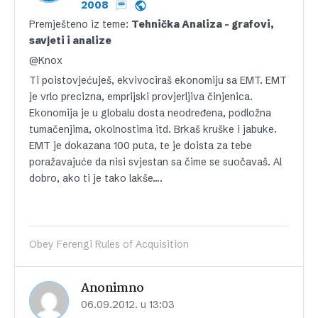
2008
Premješteno iz teme:
Tehnička Analiza – grafovi,
savjeti i analize
@Knox
Ti poistovjećuješ, ekvivociraš ekonomiju sa EMT. EMT
je vrlo precizna, emprijski provjerljiva činjenica.
Ekonomija je u globalu dosta neodređena, podložna
tumačenjima, okolnostima itd. Brkaš kruške i jabuke.
EMT je dokazana 100 puta, te je doista za tebe
poražavajuće da nisi svjestan sa čime se suočavaš. Al
dobro, ako ti je tako lakše….
Obey Ferengi Rules of Acquisition
Anonimno
06.09.2012. u 13:03