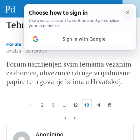
Tehnička analiza – za i protiv
›
›
Forum
Tržište kapitala Hrvatska
Tehnička
analiza – za i protiv
Forum namijenjen svim temama vezanim
za dionice, obveznice i druge vrijednosne
papire te trgovanje istima u Hrvatskoj.
1
2
3
…
12
13
14
15
Anonimno