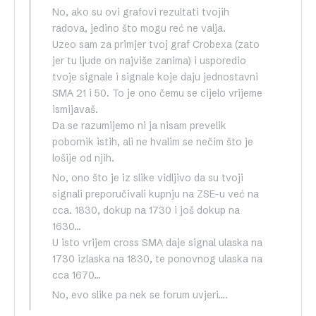
No, ako su ovi grafovi rezultati tvojih
radova, jedino što mogu reć ne valja.
Uzeo sam za primjer tvoj graf Crobexa (zato
jer tu ljude on najviše zanima) i usporedio
tvoje signale i signale koje daju jednostavni
SMA 21 i 50. To je ono čemu se cijelo vrijeme
ismijavaš.
Da se razumijemo ni ja nisam prevelik
pobornik istih, ali ne hvalim se nečim što je
lošije od njih.
No, ono što je iz slike vidljivo da su tvoji
signali preporučivali kupnju na ZSE-u već na
cca. 1830, dokup na 1730 i još dokup na
1630…
U isto vrijem cross SMA daje signal ulaska na
1730 izlaska na 1830, te ponovnog ulaska na
cca 1670…
No, evo slike pa nek se forum uvjeri….