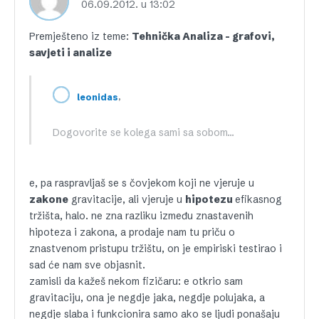
06.09.2012. u 13:02
Premješteno iz teme:
Tehnička Analiza – grafovi,
savjeti i analize
,
leonidas
Dogovorite se kolega sami sa sobom…
e, pa raspravljaš se s čovjekom koji ne vjeruje u
zakone
gravitacije, ali vjeruje u
hipotezu
efikasnog
tržišta, halo. ne zna razliku između znastavenih
hipoteza i zakona, a prodaje nam tu priču o
znastvenom pristupu tržištu, on je empiriski testirao i
sad će nam sve objasnit.
zamisli da kažeš nekom fizičaru: e otkrio sam
gravitaciju, ona je negdje jaka, negdje polujaka, a
negdje slaba i funkcionira samo ako se ljudi ponašaju