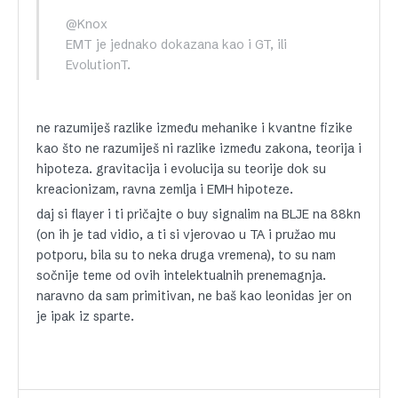
@Knox
EMT je jednako dokazana kao i GT, ili
EvolutionT.
ne razumiješ razlike između mehanike i kvantne fizike
kao što ne razumiješ ni razlike između zakona, teorija i
hipoteza. gravitacija i evolucija su teorije dok su
kreacionizam, ravna zemlja i EMH hipoteze.
daj si flayer i ti pričajte o buy signalim na BLJE na 88kn
(on ih je tad vidio, a ti si vjerovao u TA i pružao mu
potporu, bila su to neka druga vremena), to su nam
sočnije teme od ovih intelektualnih prenemagnja.
naravno da sam primitivan, ne baš kao leonidas jer on
je ipak iz sparte.