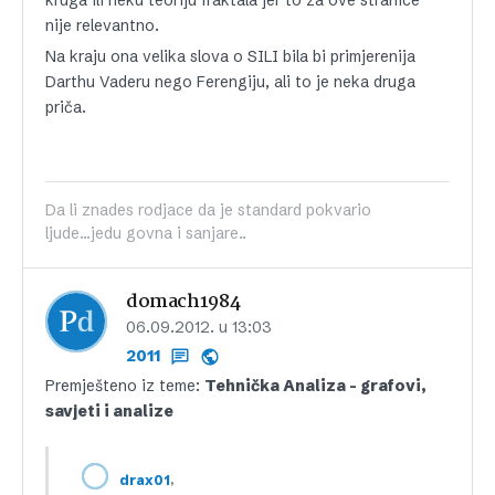
nije relevantno.
Na kraju ona velika slova o SILI bila bi primjerenija
Darthu Vaderu nego Ferengiju, ali to je neka druga
priča.
Da li znades rodjace da je standard pokvario
ljude...jedu govna i sanjare..
domach1984
06.09.2012. u 13:03
2011
Premješteno iz teme:
Tehnička Analiza – grafovi,
savjeti i analize
,
drax01