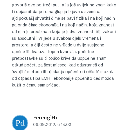
govoriš ovo po treći put, a ja još uvijek ne znam kako
ti objasnit da je to najgluplja izjava u svemiru.
ajd pokuašj shvatiti čime se bavi fizika i na koji način
pa onda čime ekonomija i na koji način. koja znanost
od njih je precizna a koja je jedva znanost. čiji zakoni
su apsolutni i vrijede u svakom djelu vremena i
prostora, a čiji često ne vrijede u dvije susjedne
općine ili dva uzastopna kvartala. početne
pretpostavke su ti toliko krive da uopće ne znam
otkud počet. za šest mjeseci kad odustaneš od
"svojih" metoda ili trjedanja općenito i očistiš mozak
od otpada tipa EMH i ekonomije općenito ćeš možda
kužit o čemu sam pričao.
FerengiHr
06.09.2012. u 13:03