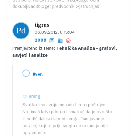
SVI SU SPAMERI IGNORE !!! D,D(dugoročni
dokupljivači)bloger predvodnik :-)strucnjak
tigrus
06.09.2012. u 13:04
2008
Premješteno iz teme:
Tehnička Analiza – grafovi,
savjeti i analize
,
flyer
@Ferengi
Svatko ima svoju metodu i ja to poštujem.
No, imaš krivi pristup i smatraš da je ovo što
ti nudiš daleko ispred svega. Ismijavanje
ostalih, koji te prije svega ne razumiju nije
opravdanje.