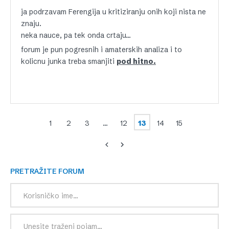
ja podrzavam Ferengija u kritiziranju onih koji nista ne
znaju.
neka nauce, pa tek onda crtaju…
forum je pun pogresnih i amaterskih analiza i to
kolicnu junka treba smanjiti
pod hitno.
1
2
3
…
12
13
14
15
PRETRAŽITE FORUM