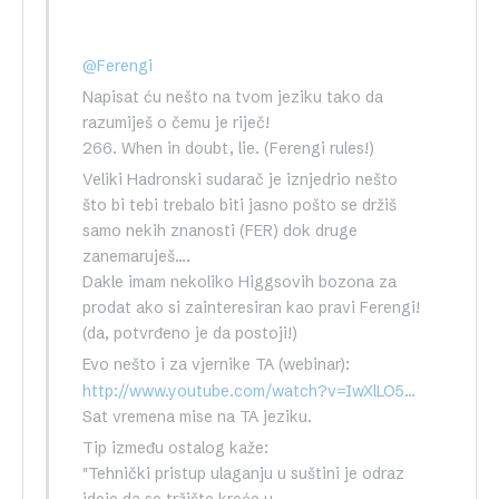
@Ferengi
Napisat ću nešto na tvom jeziku tako da
razumiješ o čemu je riječ!
266. When in doubt, lie. (Ferengi rules!)
Veliki Hadronski sudarač je iznjedrio nešto
što bi tebi trebalo biti jasno pošto se držiš
samo nekih znanosti (FER) dok druge
zanemaruješ….
Dakle imam nekoliko Higgsovih bozona za
prodat ako si zainteresiran kao pravi Ferengi!
(da, potvrđeno je da postoji!)
Evo nešto i za vjernike TA (webinar):
http://www.youtube.com/watch?v=IwXlLO5d57s
Sat vremena mise na TA jeziku.
Tip između ostalog kaže:
"Tehnički pristup ulaganju u suštini je odraz
ideje da se tržište kreće u