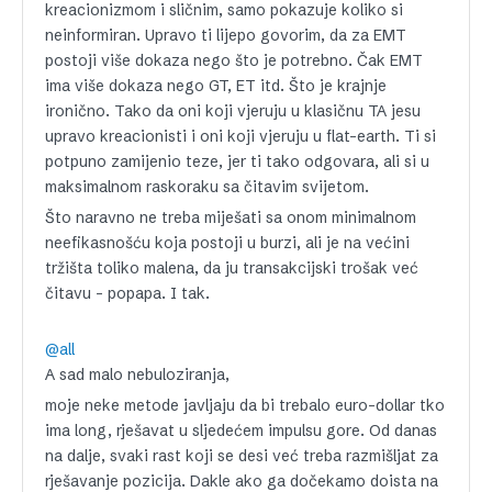
kreacionizmom i sličnim, samo pokazuje koliko si
neinformiran. Upravo ti lijepo govorim, da za EMT
postoji više dokaza nego što je potrebno. Čak EMT
ima više dokaza nego GT, ET itd. Što je krajnje
ironično. Tako da oni koji vjeruju u klasičnu TA jesu
upravo kreacionisti i oni koji vjeruju u flat-earth. Ti si
potpuno zamijenio teze, jer ti tako odgovara, ali si u
maksimalnom raskoraku sa čitavim svijetom.
Što naravno ne treba miješati sa onom minimalnom
neefikasnošću koja postoji u burzi, ali je na većini
tržišta toliko malena, da ju transakcijski trošak već
čitavu – popapa. I tak.
@all
A sad malo nebuloziranja,
moje neke metode javljaju da bi trebalo euro-dollar tko
ima long, rješavat u sljedećem impulsu gore. Od danas
na dalje, svaki rast koji se desi već treba razmišljat za
rješavanje pozicija. Dakle ako ga dočekamo doista na