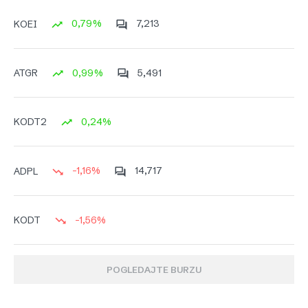
0,79%
7,213
KOEI
0,99%
5,491
ATGR
0,24%
KODT2
-1,16%
14,717
ADPL
-1,56%
KODT
POGLEDAJTE BURZU