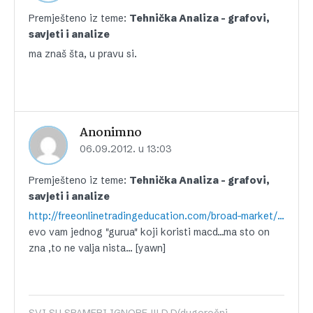
Premješteno iz teme:
Tehnička Analiza – grafovi,
savjeti i analize
ma znaš šta, u pravu si.
Anonimno
06.09.2012. u 13:03
Premješteno iz teme:
Tehnička Analiza – grafovi,
savjeti i analize
http://freeonlinetradingeducation.com/broad-market/item/2199-9512-stock-market-update.html
evo vam jednog "gurua" koji koristi macd…ma sto on
zna ,to ne valja nista… [yawn]