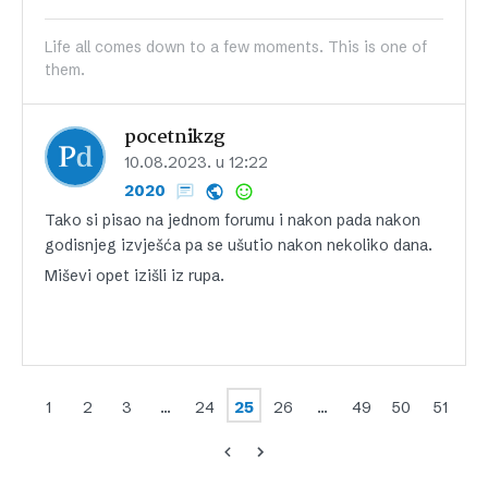
Life all comes down to a few moments. This is one of
them.
pocetnikzg
10.08.2023. u 12:22
2020
Tako si pisao na jednom forumu i nakon pada nakon
godisnjeg izvješća pa se ušutio nakon nekoliko dana.
Miševi opet izišli iz rupa.
1
2
3
…
24
25
26
…
49
50
51