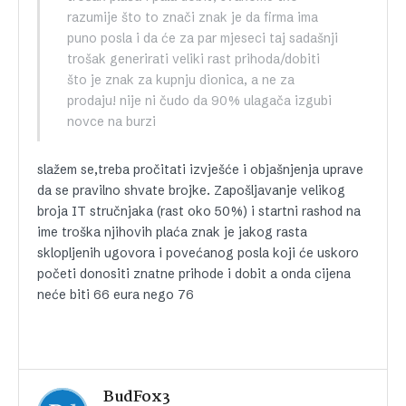
razumije što to znači znak je da firma ima
puno posla i da će za par mjeseci taj sadašnji
trošak generirati veliki rast prihoda/dobiti
što je znak za kupnju dionica, a ne za
prodaju! nije ni čudo da 90% ulagača izgubi
novce na burzi
slažem se,treba pročitati izvješće i objašnjenja uprave
da se pravilno shvate brojke. Zapošljavanje velikog
broja IT stručnjaka (rast oko 50%) i startni rashod na
ime troška njihovih plaća znak je jakog rasta
sklopljenih ugovora i povećanog posla koji će uskoro
početi donositi znatne prihode i dobit a onda cijena
neće biti 66 eura nego 76
BudFox3