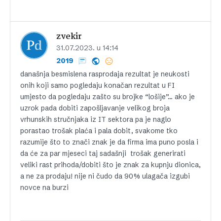
zvekir
31.07.2023. u 14:14
2019
današnja besmislena rasprodaja rezultat je neukosti
onih koji samo pogledaju konačan rezultat u FI
umjesto da pogledaju zašto su brojke “lošije”… ako je
uzrok pada dobiti zapošljavanje velikog broja
vrhunskih stručnjaka iz IT sektora pa je naglo
porastao trošak plaća i pala dobit, svakome tko
razumije što to znači znak je da firma ima puno posla i
da će za par mjeseci taj sadašnji trošak generirati
veliki rast prihoda/dobiti što je znak za kupnju dionica,
a ne za prodaju! nije ni čudo da 90% ulagača izgubi
novce na burzi