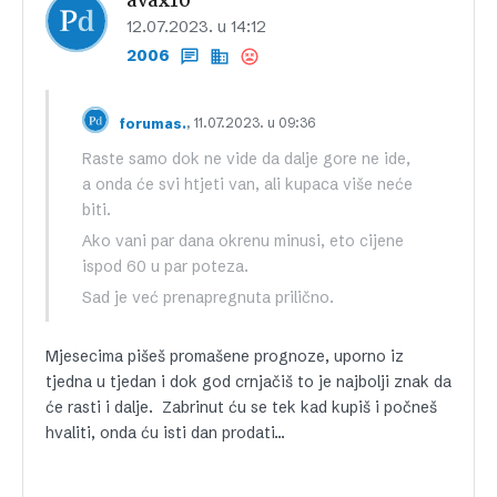
avax10
12.07.2023. u 14:12
2006
, 11.07.2023. u 09:36
forumas.
Raste samo dok ne vide da dalje gore ne ide,
a onda će svi htjeti van, ali kupaca više neće
biti.
Ako vani par dana okrenu minusi, eto cijene
ispod 60 u par poteza.
Sad je već prenapregnuta prilično.
Mjesecima pišeš promašene prognoze, uporno iz
tjedna u tjedan i dok god crnjačiš to je najbolji znak da
će rasti i dalje. Zabrinut ću se tek kad kupiš i počneš
hvaliti, onda ću isti dan prodati…