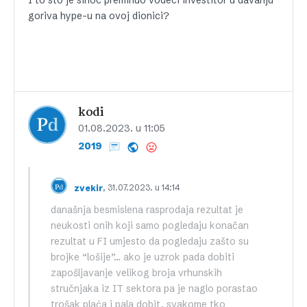
I to sto je sinoc preminuo vodeci investitor u davanju
goriva hype-u na ovoj dionici?
kodi
01.08.2023. u 11:05
2019
, 31.07.2023. u 14:14
zvekir
današnja besmislena rasprodaja rezultat je
neukosti onih koji samo pogledaju konačan
rezultat u FI umjesto da pogledaju zašto su
brojke “lošije”… ako je uzrok pada dobiti
zapošljavanje velikog broja vrhunskih
stručnjaka iz IT sektora pa je naglo porastao
trošak plaća i pala dobit, svakome tko