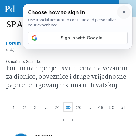
SPAN (SPAN d.d.)
›
›
Forum
Tržište kapitala Hrvatska
SPAN (SPAN
d.d.)
Označeno:
Span d.d.
Forum namijenjen svim temama vezanim
za dionice, obveznice i druge vrijednosne
papire te trgovanje istima u Hrvatskoj.
1
2
3
…
24
25
26
…
49
50
51