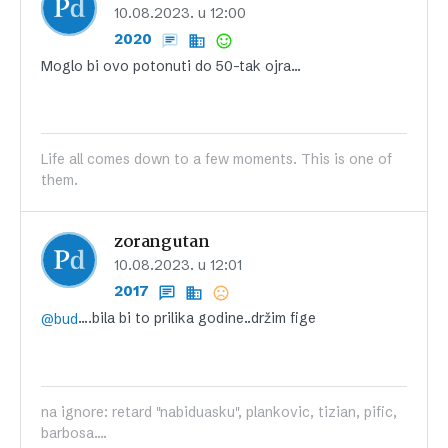
10.08.2023. u 12:00
2020
Moglo bi ovo potonuti do 50-tak ojra…
Life all comes down to a few moments. This is one of
them.
zorangutan
10.08.2023. u 12:01
2017
….bila bi to prilika godine..držim fige
@bud
na ignore: retard "nabiduasku", plankovic, tizian, pific,
barbosa....