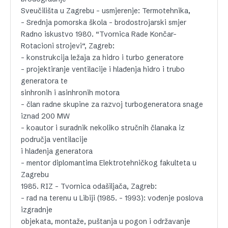
Sveučilišta u Zagrebu – usmjerenje: Termotehnika,
– Srednja pomorska škola – brodostrojarski smjer
Radno iskustvo 1980. “Tvornica Rade Končar-
Rotacioni strojevi“, Zagreb:
– konstrukcija ležaja za hidro i turbo generatore
– projektiranje ventilacije i hlađenja hidro i trubo
generatora te
sinhronih i asinhronih motora
– član radne skupine za razvoj turbogeneratora snage
iznad 200 MW
– koautor i suradnik nekoliko stručnih članaka iz
područja ventilacije
i hlađenja generatora
– mentor diplomantima Elektrotehničkog fakulteta u
Zagrebu
1985. RIZ – Tvornica odašiljača, Zagreb:
– rad na terenu u Libiji (1985. – 1993): vođenje poslova
izgradnje
objekata, montaže, puštanja u pogon i održavanje