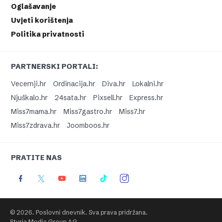
Oglašavanje
Uvjeti korištenja
Politika privatnosti
PARTNERSKI PORTALI:
Vecernji.hr
Ordinacija.hr
Diva.hr
Lokalni.hr
Njuškalo.hr
24sata.hr
Pixsell.hr
Express.hr
Miss7mama.hr
Miss7gastro.hr
Miss7.hr
Miss7zdrava.hr
Joomboos.hr
PRATITE NAS
© 2026. Poslovni dnevnik. Sva prava pridržana.
Styria Media Group AG