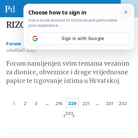
RIZO (RIZ-odašiljači d.d.)
›
›
Forum
Tržište kapitala Hrvatska
RIZO (RIZ-
odašiljači d.d.)
Forum namijenjen svim temama vezanim
za dionice, obveznice i druge vrijednosne
papire te trgovanje istima u Hrvatskoj.
1
2
3
…
219
220
221
…
231
232
233