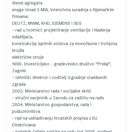
diesel agregata
snage iznad 3 MW, intenzivna suradnja s Njemačkim
firmama:
DEUTZ, MWM, KHD, SIEMENS i SEG
– rad u tvornici: projektiranje ventilacije i hlađenja
odašiljača,
konstrukcija ispitnih stolova za monofazna i trofazna
brojila
električne struje
1999. Investicijsko – građevinsko društvo “Pridal”,
Zagreb
– tehnički direktor i voditelj izgradnje stambenih
zgrada
2002. Ministarstvo rada i socijalne skrbi
– stručni savjetnik u Zavodu za zaštitu na radu
2004. Ministarstvo gospodarstva, rada i
poduzetništva
– rad na usklađivanju hrvatskih propisa s EU
Direktivama
– načelnik Odjela zaštite na radu (od 2008. godine)