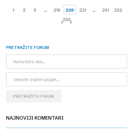
1
2
3
…
219
220
221
…
231
232
233
PRETRAŽITE FORUM
PRETRAŽITE FORUM
NAJNOVIJI KOMENTARI