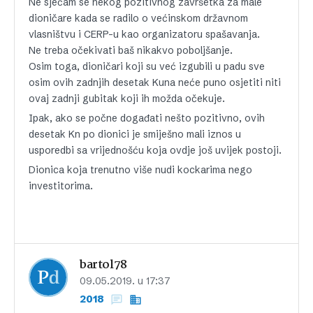
Ne sječam se nekog pozitivnog završetka za male
dioničare kada se radilo o većinskom državnom
vlasništvu i CERP-u kao organizatoru spašavanja.
Ne treba očekivati baš nikakvo poboljšanje.
Osim toga, dioničari koji su već izgubili u padu sve
osim ovih zadnjih desetak Kuna neće puno osjetiti niti
ovaj zadnji gubitak koji ih možda očekuje.
Ipak, ako se počne događati nešto pozitivno, ovih
desetak Kn po dionici je smiješno mali iznos u
usporedbi sa vrijednošću koja ovdje još uvijek postoji.
Dionica koja trenutno više nudi kockarima nego
investitorima.
bartol78
09.05.2019. u 17:37
2018