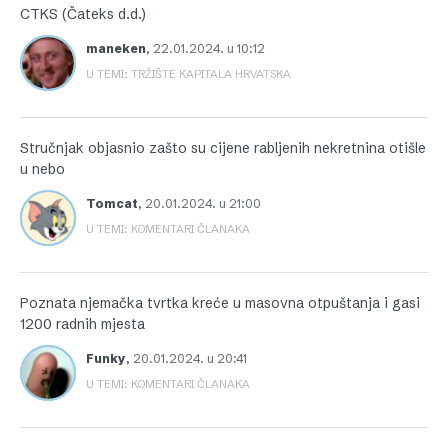
CTKS (Čateks d.d.)
maneken
,
22.01.2024. u 10:12
U TEMI: TRŽIŠTE KAPITALA HRVATSKA
Stručnjak objasnio zašto su cijene rabljenih nekretnina otišle
u nebo
Tomcat
,
20.01.2024. u 21:00
U TEMI: KOMENTARI ČLANAKA
Poznata njemačka tvrtka kreće u masovna otpuštanja i gasi
1200 radnih mjesta
Funky
,
20.01.2024. u 20:41
U TEMI: KOMENTARI ČLANAKA