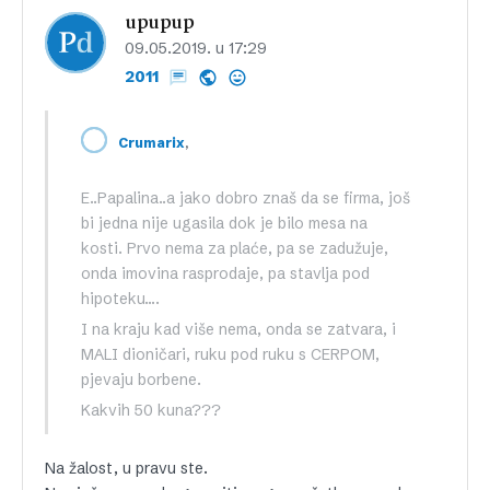
upupup
09.05.2019. u 17:29
2011
,
Crumarix
E..Papalina..a jako dobro znaš da se firma, još
bi jedna nije ugasila dok je bilo mesa na
kosti. Prvo nema za plaće, pa se zadužuje,
onda imovina rasprodaje, pa stavlja pod
hipoteku….
I na kraju kad više nema, onda se zatvara, i
MALI dioničari, ruku pod ruku s CERPOM,
pjevaju borbene.
Kakvih 50 kuna???
Na žalost, u pravu ste.