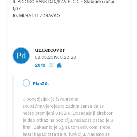
9. ADDIKO BANK D.D./SZAIF D.D. – Skrbnički račun
1,07
10. MURATTI ZDRAVKO
undercover
08.05.2019. u 23:20
2019
,
PlanZG
U ponedjeljak je izvanredna
skupština.Vjerojatno zadnja šansa da se
nešto promijeni u RIZ-u. Dosadašnji direktor
je dao otkaz na poziciju, nažalost ostao je u
firmi. Zakasnio je 5g sa tom odlukom, treba
imati kapaciteta za tu funkciju. Nadamo se