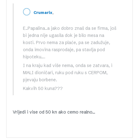
,
Crumarix
E..Papalina..a jako dobro znaš da se firma, još
bi jedna nije ugasila dok je bilo mesa na
kosti. Prvo nema za plaće, pa se zadužuje,
onda imovina rasprodaje, pa stavlja pod
hipoteku….
I na kraju kad više nema, onda se zatvara, i
MALI dioničari, ruku pod ruku s CERPOM,
pjevaju borbene.
Kakvih 50 kuna???
Vrijedi i vise od 50 kn ako cemo realno…