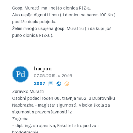
Gosp. Muratti ima i nešto dionica RIZ-a.
Ako uspije dignuti firmu ( i dionicu na barem 100 Kn )
postiže duplu pobjedu.
Želim mnogo uspjeha gosp. Murattiu ( i da kupi još
puno dionica RIZ-a ).
harpun
07.05.2019. u 20:16
2007
Zdravko Muratti
Osobni podaci rođen 08. travnja 1952. u Dubrovniku
Naobrazba – magistar sigurnosti, Visoka škola za
sigurnost s pravom javnosti iz
Zagreba
– dipl. ing. strojarstva, Fakultet strojarstva i
brodogradnje