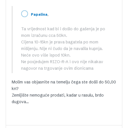
,
Papalina
Ta vrijednost kad bi i došlo do gašenja je po
mom izračunu cca 50kn.
Cijena 10-15kn je prava bagatela po mom
mišljenju. Nije ni čudo da je navalila kupnja.
Neće ovo više ispod 10kn.
Ne posjedujem RIZO-R-A i ovo nije nikakav
nagovor na trgovanje ovim dionicama
Molim vas objasnite na temelju čega ste došli do 50,00
kn?
Zemljište nemoguće prodati, kadar u rasulu, brdo
dugova…