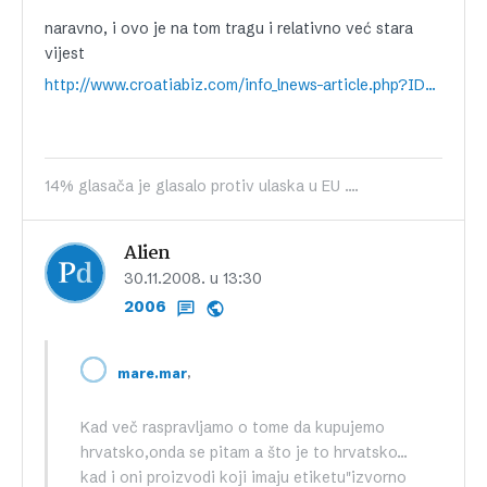
naravno, i ovo je na tom tragu i relativno već stara
vijest
http://www.croatiabiz.com/info_lnews-article.php?ID=36211
14% glasača je glasalo protiv ulaska u EU ....
Alien
30.11.2008. u 13:30
2006
,
mare.mar
Kad več raspravljamo o tome da kupujemo
hrvatsko,onda se pitam a što je to hrvatsko…
kad i oni proizvodi koji imaju etiketu"izvorno