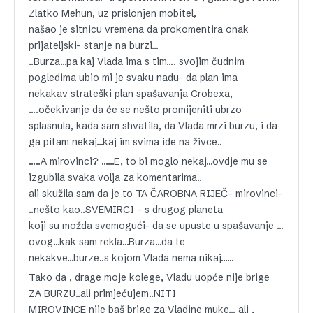
Zlatko Mehun, uz prislonjen mobitel,
našao je sitnicu vremena da prokomentira onak
prijateljski- stanje na burzi…
..Burza…pa kaj Vlada ima s tim…. svojim čudnim
pogledima ubio mi je svaku nadu- da plan ima
nekakav strateški plan spašavanja Crobexa,
….očekivanje da će se nešto promijeniti ubrzo
splasnula, kada sam shvatila, da Vlada mrzi burzu, i da
ga pitam nekaj…kaj im svima ide na živce..
…..A mirovinci? ……E, to bi moglo nekaj…ovdje mu se
izgubila svaka volja za komentarima..
ali skužila sam da je to TA ČAROBNA RIJEČ- mirovinci-
..nešto kao..SVEMIRCI – s drugog planeta
koji su možda svemogući- da se upuste u spašavanje …
ovog…kak sam rekla…Burza…da te
nekakve…burze..s kojom Vlada nema nikaj……
Tako da , drage moje kolege, Vladu uopće nije brige
ZA BURZU..ali primjećujem..NITI
MIROVINCE nije baš brige za Vladine muke… ali ,