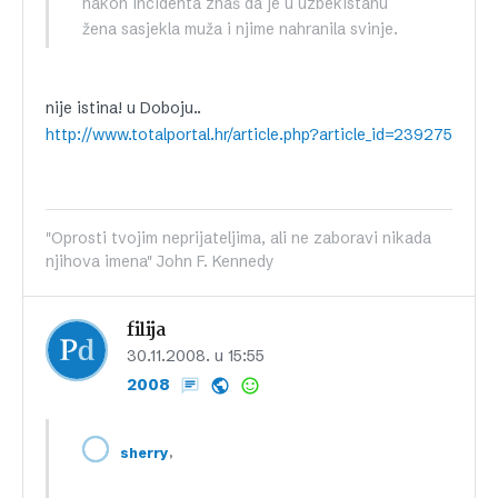
nakon incidenta znaš da je u uzbekistanu
žena sasjekla muža i njime nahranila svinje.
nije istina! u Doboju..
http://www.totalportal.hr/article.php?article_id=239275
"Oprosti tvojim neprijateljima, ali ne zaboravi nikada
njihova imena" John F. Kennedy
filija
30.11.2008. u 15:55
2008
,
sherry