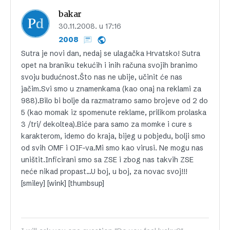
bakar
30.11.2008. u 17:16
2008
Sutra je novi dan, nedaj se ulagačka Hrvatsko! Sutra
opet na braniku tekućih i inih računa svojih branimo
svoju budućnost.Što nas ne ubije, učinit će nas
jačim.Svi smo u znamenkama (kao onaj na reklami za
988).Bilo bi bolje da razmatramo samo brojeve od 2 do
5 (kao momak iz spomenute reklame, prilikom prolaska
3 /tri/ dekoltea).Biće para samo za momke i cure s
karakterom, idemo do kraja, bijeg u pobjedu, bolji smo
od svih OMF i OIF-va.Mi smo kao virusi. Ne mogu nas
uništit.Inficirani smo sa ZSE i zbog nas takvih ZSE
neće nikad propast…U boj, u boj, za novac svoj!!!
[smiley] [wink] [thumbsup]