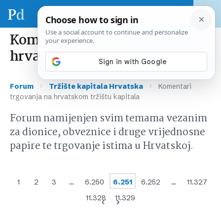
Komentari trgovanja na
hrvatskom tržištu kapitala
›
›
Forum
Tržište kapitala Hrvatska
Komentari
trgovanja na hrvatskom tržištu kapitala
Forum namijenjen svim temama vezanim
za dionice, obveznice i druge vrijednosne
papire te trgovanje istima u Hrvatskoj.
1
2
3
…
6.250
6.251
6.252
…
11.327
11.328
11.329