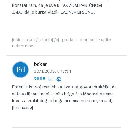
konstatiram, da je sve u TAKVOM PANIČNOM
JADU..da je burza Vladi- ZADNJA BRIGA…..
[color=blue][/color][b][/b]...prodajte dionice...-kupite
nekretnine!
bakar
30.11.2008. u 17:34
2008
Ententinis tvoj osmjeh sa avatara govori drukčije, da
si tako lijep(a) nebi te bilo briga što Mađarska nema
love za vratit dug, a bogami nema ni more.(Za sad)
[thumbsup]