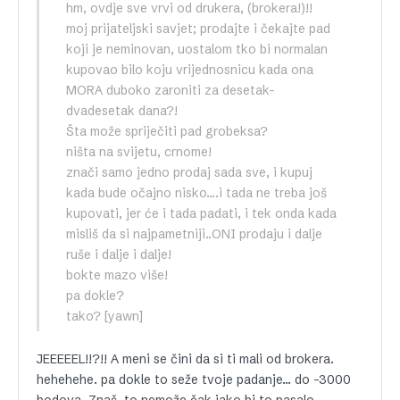
hm, ovdje sve vrvi od drukera, (brokera!)!!
moj prijateljski savjet; prodajte i čekajte pad
koji je neminovan, uostalom tko bi normalan
kupovao bilo koju vrijednosnicu kada ona
MORA duboko zaroniti za desetak-
dvadesetak dana?!
Šta može spriječiti pad grobeksa?
ništa na svijetu, crnome!
znači samo jedno prodaj sada sve, i kupuj
kada bude očajno nisko….i tada ne treba još
kupovati, jer će i tada padati, i tek onda kada
misliš da si najpametniji..ONI prodaju i dalje
ruše i dalje i dalje!
bokte mazo više!
pa dokle?
tako? [yawn]
JEEEEEL!!?!! A meni se čini da si ti mali od brokera.
hehehehe. pa dokle to seže tvoje padanje… do -3000
bodova. Znaš, to nemože čak iako bi to pasalo