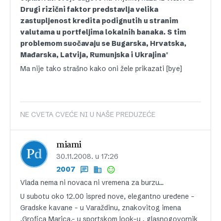
Drugi rizični faktor predstavlja velika
zastupljenost kredita podignutih u stranim
valutama u portfeljima lokalnih banaka. S tim
problemom suočavaju se Bugarska, Hrvatska,
Mađarska, Latvija, Rumunjska i Ukrajina
"
Ma nije tako strašno kako oni žele prikazati [bye]
NE CVETA CVEĆE NI U NAŠE PREDUZEĆE
miami
30.11.2008. u 17:26
2007
Vlada nema ni novaca ni vremena za burzu…
U subotu oko 12.00 ispred nove, elegantno uređene -
Gradske kavane – u Varaždinu, znakovitog imena
.Grofica Marica.- u sportskom look-u , glasnogovornik