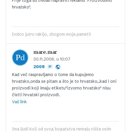
Prije toga su trebali napraviti reklamu "Proizvodimo
hrvatsko".
Dobro jutro rakijo, zbogom moja pameti!
mare.mar
30.11.2008. u 10:07
2008
Kad več raspravljamo o tome da kupujemo
hrvatsko,onda se pitam a što je to hrvatsko…kad i oni
proizvodi koji imaju etiketu"izvorno hrvatsko" nisu
čistti hrvatski proizvodi.
Vaš link
Ima ljudi koji od svog bogatstva nemaju ništa osim