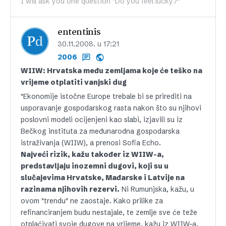
I will ask you one question "Do you feel lucky?"
ententinis
30.11.2008. u 17:21
2006
WIIW: Hrvatska među zemljama koje će teško na
vrijeme otplatiti vanjski dug
"Ekonomije istočne Europe trebale bi se prirediti na
usporavanje gospodarskog rasta nakon što su njihovi
poslovni modeli ocijenjeni kao slabi, izjavili su iz
Bečkog instituta za međunarodna gospodarska
istraživanja (WIIW), a prenosi Sofia Echo.
Najveći rizik, kažu također iz WIIW-a,
predstavljaju inozemni dugovi, koji su u
slučajevima Hrvatske, Mađarske i Latvije na
razinama njihovih rezervi.
Ni Rumunjska, kažu, u
ovom "trendu" ne zaostaje. Kako prilike za
refinanciranjem budu nestajale, te zemlje sve će teže
otplaćivati svoje dugove na vrijeme, kažu iz WIIW-a.