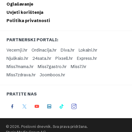
Oglašavanje
Uvjeti korištenja
Politika privatnosti
PARTNERSKI PORTALI:
Vecernji.hr
Ordinacija.hr
Diva.hr
Lokalni.hr
Njuškalo.hr
24sata.hr
Pixsell.hr
Express.hr
Miss7mama.hr
Miss7gastro.hr
Miss7.hr
Miss7zdrava.hr
Joomboos.hr
PRATITE NAS
© 2026. Poslovni dnevnik. Sva prava pridržana.