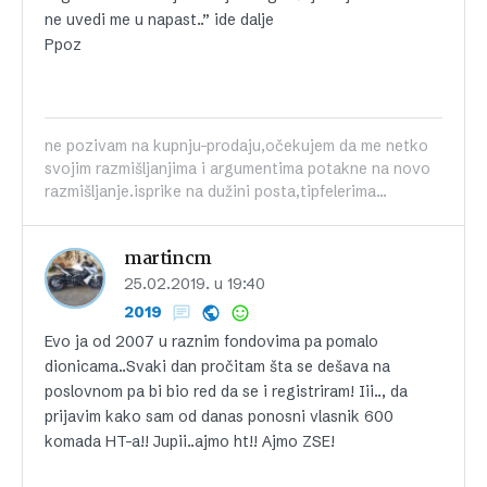
ne uvedi me u napast..” ide dalje
Ppoz
ne pozivam na kupnju-prodaju,očekujem da me netko
svojim razmišljanjima i argumentima potakne na novo
razmišljanje.isprike na dužini posta,tipfelerima...
martincm
25.02.2019. u 19:40
2019
Evo ja od 2007 u raznim fondovima pa pomalo
dionicama..Svaki dan pročitam šta se dešava na
poslovnom pa bi bio red da se i registriram! Iii.., da
prijavim kako sam od danas ponosni vlasnik 600
komada HT-a!! Jupii..ajmo ht!! Ajmo ZSE!