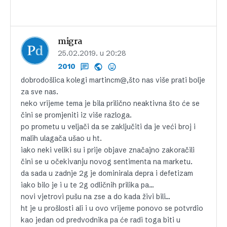
migra
25.02.2019. u 20:28
2010
dobrodošlica kolegi martincm@,što nas više prati bolje
za sve nas.
neko vrijeme tema je bila prilično neaktivna što će se
čini se promjeniti iz više razloga.
po prometu u veljači da se zaključiti da je veći broj i
malih ulagača ušao u ht.
iako neki veliki su i prije objave značajno zakoračili
čini se u očekivanju novog sentimenta na marketu.
da sada u zadnje 2g je dominirala depra i defetizam
iako bilo je i u te 2g odličnih prilika pa…
novi vjetrovi pušu na zse a do kada živi bili…
ht je u prošlosti ali i u ovo vrijeme ponovo se potvrdio
kao jedan od predvodnika pa će radi toga biti u