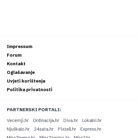
Impressum
Forum
Kontakt
Oglašavanje
Uvjeti korištenja
Politika privatnosti
PARTNERSKI PORTALI:
Vecernji.hr
Ordinacija.hr
Diva.hr
Lokalni.hr
Njuškalo.hr
24sata.hr
Pixsell.hr
Express.hr
Miss7mama.hr
Miss7gastro.hr
Miss7.hr