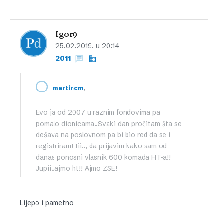
Igor9
25.02.2019. u 20:14
2011
,
martincm
Evo ja od 2007 u raznim fondovima pa
pomalo dionicama..Svaki dan pročitam šta se
dešava na poslovnom pa bi bio red da se i
registriram! Iii.., da prijavim kako sam od
danas ponosni vlasnik 600 komada HT-a!!
Jupii..ajmo ht!! Ajmo ZSE!
Lijepo i pametno