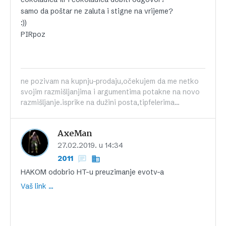
samo da poštar ne zaluta i stigne na vrijeme?
:))
PIRpoz
ne pozivam na kupnju-prodaju,očekujem da me netko
svojim razmišljanjima i argumentima potakne na novo
razmišljanje.isprike na dužini posta,tipfelerima...
AxeMan
27.02.2019. u 14:34
2011
HAKOM odobrio HT-u preuzimanje evotv-a
Vaš link …