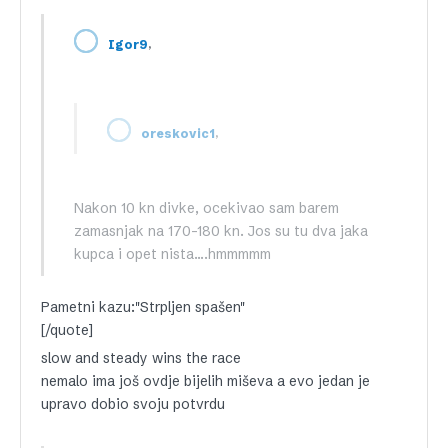
,
Igor9
,
oreskovic1
Nakon 10 kn divke, ocekivao sam barem
zamasnjak na 170-180 kn. Jos su tu dva jaka
kupca i opet nista….hmmmmm
Pametni kazu:"Strpljen spašen"
[/quote]
slow and steady wins the race
nemalo ima još ovdje bijelih miševa a evo jedan je
upravo dobio svoju potvrdu