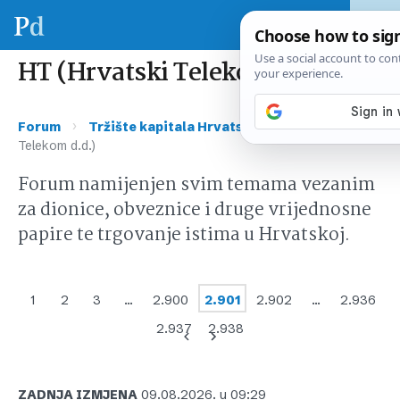
HT (Hrvatski Telekom d.d.)
›
›
Forum
Tržište kapitala Hrvatska
HT (Hrvatski
Telekom d.d.)
Forum namijenjen svim temama vezanim
za dionice, obveznice i druge vrijednosne
papire te trgovanje istima u Hrvatskoj.
1
2
3
…
2.900
2.901
2.902
…
2.936
2.937
2.938
ZADNJA IZMJENA
09.08.2026. u 09:29