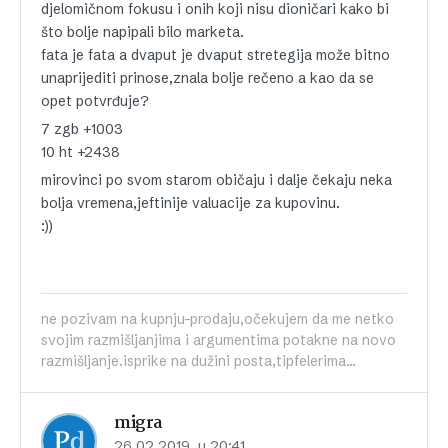
djelomičnom fokusu i onih koji nisu dioničari kako bi
što bolje napipali bilo marketa.
fata je fata a dvaput je dvaput stretegija može bitno
unaprijediti prinose,znala bolje rečeno a kao da se
opet potvrđuje?
7 zgb +1003
10 ht +2438
mirovinci po svom starom običaju i dalje čekaju neka
bolja vremena,jeftinije valuacije za kupovinu.
:))
ne pozivam na kupnju-prodaju,očekujem da me netko
svojim razmišljanjima i argumentima potakne na novo
razmišljanje.isprike na dužini posta,tipfelerima...
migra
26.02.2019. u 20:41