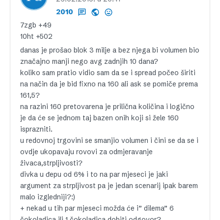
2010
7zgb +49
10ht +502
danas je prošao blok 3 milje a bez njega bi volumen bio
značajno manji nego avg zadnjih 10 dana?
koliko sam pratio vidio sam da se i spread počeo širiti
na način da je bid fixno na 160 ali ask se pomiče prema
161,5?
na razini 160 pretovarena je prilična količina i logično
je da će se jednom taj bazen onih koji si žele 160
isprazniti.
u redovnoj trgovini se smanjio volumen i čini se da se i
ovdje ukopavaju rovovi za odmjeravanje
živaca,strpljivosti?
divka u đepu od 6% i to na par mjeseci je jaki
argument za strpljivost pa je jedan scenarij ipak barem
malo izgledniji?:)
+ nekad u tih par mjeseci možda će i” dilema” 6
čokoladica ili 1 čokoladica dobiti odgovor?