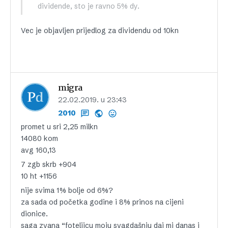
dividende, sto je ravno 5% dy.
Vec je objavljen prijedlog za dividendu od 10kn
migra
22.02.2019. u 23:43
2010
promet u sri 2,25 milkn
14080 kom
avg 160,13
7 zgb skrb +904
10 ht +1156
nije svima 1% bolje od 6%?
za sada od početka godine i 8% prinos na cijeni
dionice.
saga zvana “foteljicu moju svagdašnju daj mi danas i