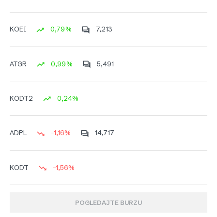
0,79%
7,213
KOEI
0,99%
5,491
ATGR
0,24%
KODT2
-1,16%
14,717
ADPL
-1,56%
KODT
POGLEDAJTE BURZU