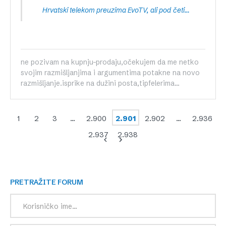
Hrvatski telekom preuzima EvoTV, ali pod četiri uvjeta
ne pozivam na kupnju-prodaju,očekujem da me netko
svojim razmišljanjima i argumentima potakne na novo
razmišljanje.isprike na dužini posta,tipfelerima...
1
2
3
…
2.900
2.901
2.902
…
2.936
2.937
2.938
PRETRAŽITE FORUM