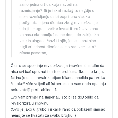
samo jedna crtica koja navodi na
razmisljanje? Ili je fakat razlog tu negdje u
mom razmisljanju da bi poprilicno visoko
podignuta cijena dionica zbog revalorizacije
udaljila moguce velike investitore? … vezano
za nasu ekonomiju i da ne dodje do zakljucka
velikih ulagaca "pazi ti njih, jos su i brutalno
digli vrijednost dionice samo radi zemljista?
Nisam pametan,
Često se spominje revalorizacija imovine ali mislim da
nisu svi baš upoznati sa tom problematikom do kraja.
Istina je da se revalrizacijom bilanca nabilda pa tvrtka
“naoko” više vrijedi ali istovremeno vam onda opadaju
pokazatelji profitabilnosti.
Evo vam primjer na Imperialu što bi se dogodilo da
revaloriziraju imovinu.
(Ovo je jako u grubo i iskarikirano da pokažem smisao,
nemojte se hvatati za svaku brojku. )