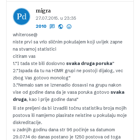
migra
27.07.2015. u 23:35
2010
whiterose@
niste prvi sa vrlo sličnim pokušajem koji uvijek zapne
na stvarnoj statistici
citiram vas
1.”I tada ste bili doslovno
svaka druga poruka
”
2.”Ispada da tu na HIMR grupi ne postoji dijalog, vec
zbog Vas gotovo monolog”
3.”Nemalo sam se iznenadio dosavsi na grupu nakon
vise od godine dana da je vasa poruka gotovo
svaka
druga
, kao i prije godine dana”
ili ste preljeni da bi izvadili točnu statistiku broja mojih
postova ili namjerno plasirate neistine u pokušaju moje
diskreditacije.
u zadnjih godinu dana str 96 počinje sa datumom
29.07.14 do danas postano je 1250 postova od toga