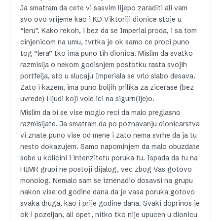
Ja smatram da cete vi sasvim lijepo zaraditi ali vam
svo ovo vrijeme kao i KD Viktoriji dionice stoje u
“leru”. Kako rekoh, i bez da se Imperial proda, i sa tom
cinjenicom na umu, tvrtka je ok samo ce proci puno
tog “lera” tko ima puno tih dionica. Mislim da svatko
razmislja o nekom godisnjem postotku rasta svojih
portfelja, sto u slucaju Imperiala se vrlo slabo desava.
Zato i kazem, ima puno boljih prilika za zicerase (bez
uvrede) i ljudi koji vole ici na sigurn(ije)o.
Mislim da bi se vise moglo reci da malo preglasno
razmisljate. Ja smatram da po poznavanju dionicarstva
vi znate puno vise od mene i zato nema svrhe da ja tu
nesto dokazujem. Samo napominjem da malo obuzdate
sebe u kolicini i intenzitetu poruka tu. Ispada da tu na
HIMR grupi ne postoji dijalog, vec zbog Vas gotovo
monolog. Nemalo sam se iznenadio dosavsi na grupu
nakon vise od godine dana da je vasa poruka gotovo
svaka druga, kao i prije godine dana. Svaki doprinos je
ok i pozeljan, ali opet, nitko tko nije upucen u dionicu