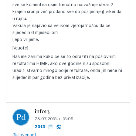
sve se komentira osim trenutno najvažnije stvari?
krajem srpnja već prodano sve do posljednjeg vikenda
u rujnu.
Vakula je najavio sa velikom vjerojatnošću da će
sljedećih 6 mjeseci biti
ljepo vrijeme.
[/quote]
Baš me zanima kako če se to odraziti na poslovnim
rezultatima HIMR, ako ove godine nisu sposobni
uraditi stvarno mnogo bolje rezultate, onda jih neče ni
slijedečih par godina bez privatizacije.
info13
28.07.2015. u 15:09
2013
@slovenac1