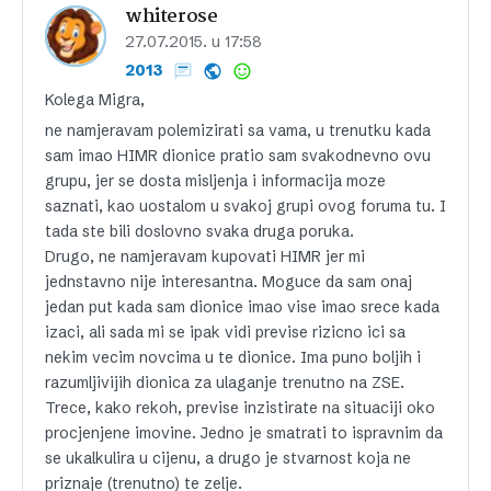
whiterose
27.07.2015. u 17:58
2013
Kolega Migra,
ne namjeravam polemizirati sa vama, u trenutku kada
sam imao HIMR dionice pratio sam svakodnevno ovu
grupu, jer se dosta misljenja i informacija moze
saznati, kao uostalom u svakoj grupi ovog foruma tu. I
tada ste bili doslovno svaka druga poruka.
Drugo, ne namjeravam kupovati HIMR jer mi
jednstavno nije interesantna. Moguce da sam onaj
jedan put kada sam dionice imao vise imao srece kada
izaci, ali sada mi se ipak vidi previse rizicno ici sa
nekim vecim novcima u te dionice. Ima puno boljih i
razumljivijih dionica za ulaganje trenutno na ZSE.
Trece, kako rekoh, previse inzistirate na situaciji oko
procjenjene imovine. Jedno je smatrati to ispravnim da
se ukalkulira u cijenu, a drugo je stvarnost koja ne
priznaje (trenutno) te zelje.