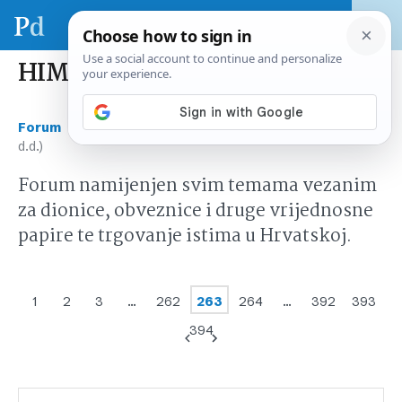
HIMR (Imperial d.d.)
›
›
Forum
Tržište kapitala Hrvatska
HIMR (Imperial
d.d.)
Forum namijenjen svim temama vezanim
za dionice, obveznice i druge vrijednosne
papire te trgovanje istima u Hrvatskoj.
1
2
3
…
262
263
264
…
392
393
394