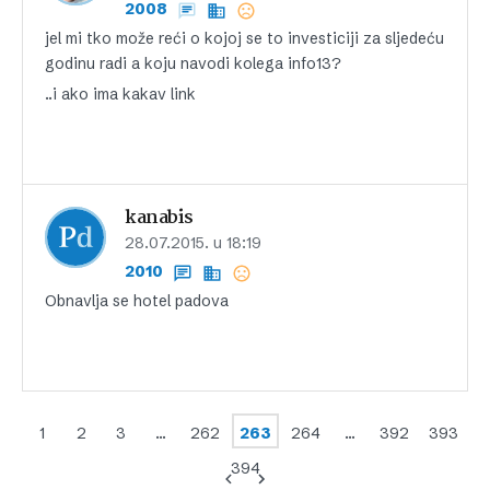
2008
jel mi tko može reći o kojoj se to investiciji za sljedeću
godinu radi a koju navodi kolega info13?
..i ako ima kakav link
kanabis
28.07.2015. u 18:19
2010
Obnavlja se hotel padova
1
2
3
…
262
263
264
…
392
393
394