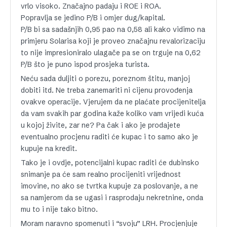
vrlo visoko. Značajno padaju i ROE i ROA.
Popravlja se jedino P/B i omjer dug/kapital.
P/B bi sa sadašnjih 0,95 pao na 0,58 ali kako vidimo na
primjeru Solarisa koji je proveo značajnu revalorizaciju
to nije impresioniralo ulagače pa se on trguje na 0,62
P/B što je puno ispod prosjeka turista.
Neću sada duljiti o porezu, poreznom štitu, manjoj
dobiti itd. Ne treba zanemariti ni cijenu provođenja
ovakve operacije. Vjerujem da ne plaćate procijenitelja
da vam svakih par godina kaže koliko vam vrijedi kuća
u kojoj živite, zar ne? Pa čak i ako je prodajete
eventualno procjenu raditi će kupac i to samo ako je
kupuje na kredit.
Tako je i ovdje, potencijalni kupac raditi će dubinsko
snimanje pa će sam realno procijeniti vrijednost
imovine, no ako se tvrtka kupuje za poslovanje, a ne
sa namjerom da se ugasi i rasprodaju nekretnine, onda
mu to i nije tako bitno.
Moram naravno spomenuti i “svoju” LRH. Procjenjuje