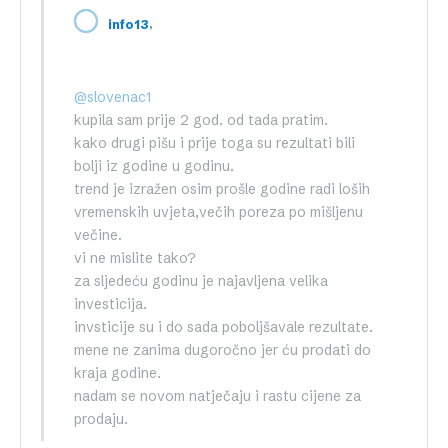
,
info13
@slovenac1
kupila sam prije 2 god. od tada pratim.
kako drugi pišu i prije toga su rezultati bili
bolji iz godine u godinu.
trend je izražen osim prošle godine radi loših
vremenskih uvjeta,večih poreza po mišljenu
večine.
vi ne mislite tako?
za sljedeću godinu je najavljena velika
investicija.
invsticije su i do sada poboljšavale rezultate.
mene ne zanima dugoročno jer ću prodati do
kraja godine.
nadam se novom natječaju i rastu cijene za
prodaju.