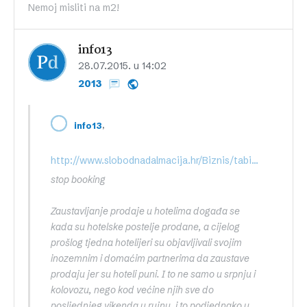
Nemoj misliti na m2!
info13
28.07.2015. u 14:02
2013
,
info13
http://www.slobodnadalmacija.hr/Biznis/tabid/69/articleType/ArticleView/articleId/293401/Default.aspx
stop booking
Zaustavljanje prodaje u hotelima događa se
kada su hotelske postelje prodane, a cijelog
prošlog tjedna hotelijeri su objavljivali svojim
inozemnim i domaćim partnerima da zaustave
prodaju jer su hoteli puni. I to ne samo u srpnju i
kolovozu, nego kod većine njih sve do
posljednjeg vikenda u rujnu, i to podjednako u