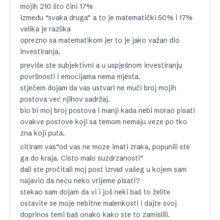
mojih 210 što čini 17%
između “svaka druga” a to je matematički 50% i 17%
velika je razlika
oprezno sa matematikom jer to je jako važan dio
investiranja.
previše ste subjektivni a u uspješnom investiranju
površnosti i emocijama nema mjesta.
stječem dojam da vas ustvari ne muči broj mojih
postova već njihov sadržaj.
bio bi moj broj postova i manji kada nebi morao pisati
ovakve postove koji sa temom nemaju veze po tko
zna koji puta.
citiram vas”od vas ne moze imati zraka, popunili ste
ga do kraja. Cisto malo suzdrzanosti”
dali ste pročitali moj post iznad vašeg u kojem sam
najavio da neću neko vrijeme pisati?
stekao sam dojam da vi i još neki baš to želite
ostavite se moje nebitne malenkosti i dajte svoj
doprinos temi baš onako kako ste to zamislili.