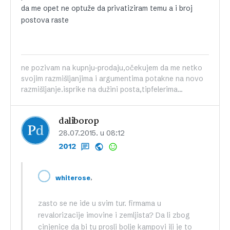
da me opet ne optuže da privatiziram temu a i broj
postova raste
ne pozivam na kupnju-prodaju,očekujem da me netko
svojim razmišljanjima i argumentima potakne na novo
razmišljanje.isprike na dužini posta,tipfelerima...
daliborop
28.07.2015. u 08:12
2012
,
whiterose
zasto se ne ide u svim tur. firmama u
revalorizacije imovine i zemljista? Da li zbog
cinjenice da bi tu prosli bolje kampovi ili je to