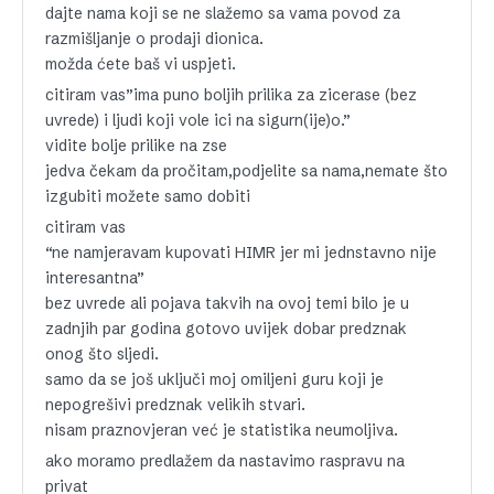
dajte nama koji se ne slažemo sa vama povod za
razmišljanje o prodaji dionica.
možda ćete baš vi uspjeti.
citiram vas”ima puno boljih prilika za zicerase (bez
uvrede) i ljudi koji vole ici na sigurn(ije)o.”
vidite bolje prilike na zse
jedva čekam da pročitam,podjelite sa nama,nemate što
izgubiti možete samo dobiti
citiram vas
“ne namjeravam kupovati HIMR jer mi jednstavno nije
interesantna”
bez uvrede ali pojava takvih na ovoj temi bilo je u
zadnjih par godina gotovo uvijek dobar predznak
onog što sljedi.
samo da se još uključi moj omiljeni guru koji je
nepogrešivi predznak velikih stvari.
nisam praznovjeran već je statistika neumoljiva.
ako moramo predlažem da nastavimo raspravu na
privat