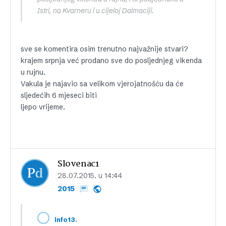
Istri, na Kvarneru i u cijeloj Dalmaciji.
sve se komentira osim trenutno najvažnije stvari?
krajem srpnja već prodano sve do posljednjeg vikenda
u rujnu.
Vakula je najavio sa velikom vjerojatnošću da će
sljedećih 6 mjeseci biti
ljepo vrijeme.
Slovenac1
28.07.2015. u 14:44
2015
,
info13