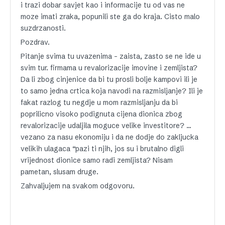
i trazi dobar savjet kao i informacije tu od vas ne
moze imati zraka, popunili ste ga do kraja. Cisto malo
suzdrzanosti.
Pozdrav.
Pitanje svima tu uvazenima – zaista, zasto se ne ide u
svim tur. firmama u revalorizacije imovine i zemljista?
Da li zbog cinjenice da bi tu prosli bolje kampovi ili je
to samo jedna crtica koja navodi na razmisljanje? Ili je
fakat razlog tu negdje u mom razmisljanju da bi
poprilicno visoko podignuta cijena dionica zbog
revalorizacije udaljila moguce velike investitore? …
vezano za nasu ekonomiju i da ne dodje do zakljucka
velikih ulagaca “pazi ti njih, jos su i brutalno digli
vrijednost dionice samo radi zemljista? Nisam
pametan, slusam druge.
Zahvaljujem na svakom odgovoru.