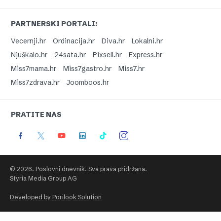
PARTNERSKI PORTALI:
Vecernji.hr
Ordinacija.hr
Diva.hr
Lokalni.hr
Njuškalo.hr
24sata.hr
Pixsell.hr
Express.hr
Miss7mama.hr
Miss7gastro.hr
Miss7.hr
Miss7zdrava.hr
Joomboos.hr
PRATITE NAS
© 2026. Poslovni dnevnik. Sva prava pridržana.
Styria Media Group AG
Developed by Porilook Solution