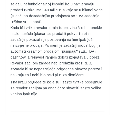
se da u nefunkcionalnoj imovini koju namjeravaju
prodati tvrtka ima i 40 mil eur, a koje se u bilanci vode
(sudeći po dosadašnjim prodajama) po 10% sadašnje
tržišne vrijednosti.
Kada bi tvrtka revalorizirala tu imovinu što bi donekle
imalo i smisla (planari se prodati) pokvarila bi si
sadašnje pokazatelje poslovanja na ime ipak još
neizvjesne prodaje. Po meni je sadašnji model bolji jer
automatski samom prodajom “pumpaju” i EBITDA i
cashflow, a reinvestiranjem dobiti izbjegavaju porez.
Revalorizacijom zarada nebi prolazila kroz RDG,
stvarala bi se nepostojeća odgođena obveza poreza i
na kraju to i nebi bio neki plus za dioničare.
I na kraju pogledajte koje su i zašto tvrtke posegnule
za revalorizacijom pa onda ćete shvatiti zašto velika
većina ipak nije.