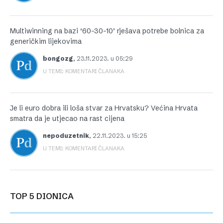
Multiwinning na bazi ‘60-30-10’ rješava potrebe bolnica za
generičkim lijekovima
bongozg
,
23.11.2023. u 05:29
U TEMI: KOMENTARI ČLANAKA
Je li euro dobra ili loša stvar za Hrvatsku? Većina Hrvata
smatra da je utjecao na rast cijena
nepoduzetnik
,
22.11.2023. u 15:25
U TEMI: KOMENTARI ČLANAKA
TOP 5 DIONICA