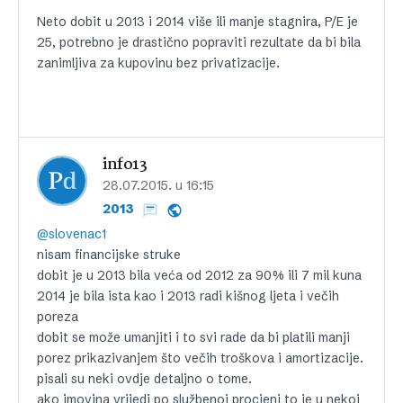
Neto dobit u 2013 i 2014 više ili manje stagnira, P/E je
25, potrebno je drastično popraviti rezultate da bi bila
zanimljiva za kupovinu bez privatizacije.
info13
28.07.2015. u 16:15
2013
@slovenac1
nisam financijske struke
dobit je u 2013 bila veća od 2012 za 90% ili 7 mil kuna
2014 je bila ista kao i 2013 radi kišnog ljeta i večih
poreza
dobit se može umanjiti i to svi rade da bi platili manji
porez prikazivanjem što večih troškova i amortizacije.
pisali su neki ovdje detaljno o tome.
ako imovina vrijedi po službenoj procjeni to je u nekoj