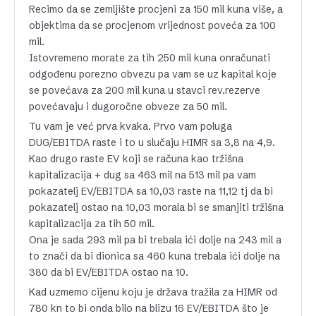
Recimo da se zemljište procjeni za 150 mil kuna više, a
objektima da se procjenom vrijednost poveća za 100
mil.
Istovremeno morate za tih 250 mil kuna onračunati
odgođenu porezno obvezu pa vam se uz kapital koje
se povećava za 200 mil kuna u stavci rev.rezerve
povećavaju i dugoročne obveze za 50 mil.
Tu vam je već prva kvaka. Prvo vam poluga
DUG/EBITDA raste i to u slučaju HIMR sa 3,8 na 4,9.
Kao drugo raste EV koji se računa kao tržišna
kapitalizacija + dug sa 463 mil na 513 mil pa vam
pokazatelj EV/EBITDA sa 10,03 raste na 11,12 tj da bi
pokazatelj ostao na 10,03 morala bi se smanjiti tržišna
kapitalizacija za tih 50 mil.
Ona je sada 293 mil pa bi trebala ići dolje na 243 mil a
to znači da bi dionica sa 460 kuna trebala ići dolje na
380 da bi EV/EBITDA ostao na 10.
Kad uzmemo cijenu koju je država tražila za HIMR od
780 kn to bi onda bilo na blizu 16 EV/EBITDA što je