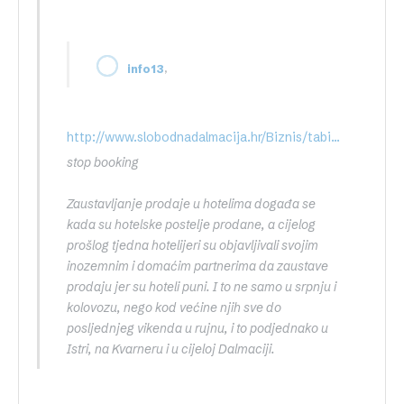
,
info13
http://www.slobodnadalmacija.hr/Biznis/tabid/69/articleType/ArticleView/articleId/293401/Default.aspx
stop booking
Zaustavljanje prodaje u hotelima događa se
kada su hotelske postelje prodane, a cijelog
prošlog tjedna hotelijeri su objavljivali svojim
inozemnim i domaćim partnerima da zaustave
prodaju jer su hoteli puni. I to ne samo u srpnju i
kolovozu, nego kod većine njih sve do
posljednjeg vikenda u rujnu, i to podjednako u
Istri, na Kvarneru i u cijeloj Dalmaciji.