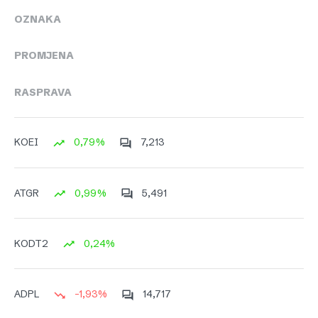
OZNAKA
PROMJENA
RASPRAVA
0,79%
7,213
KOEI
0,99%
5,491
ATGR
0,24%
KODT2
-1,93%
14,717
ADPL