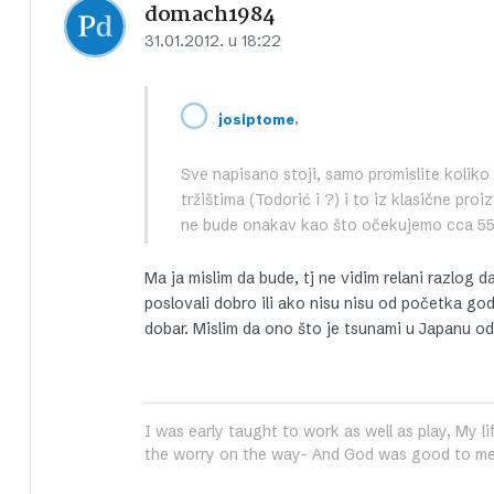
domach1984
31.01.2012. u 18:22
,
josiptome
Sve napisano stoji, samo promislite koliko 
tržištima (Todorić i ?) i to iz klasične pro
ne bude onakav kao što očekujemo cca 55 m
Ma ja mislim da bude, tj ne vidim relani razlog d
poslovali dobro ili ako nisu nisu od početka god
dobar. Mislim da ono što je tsunami u Japanu o
I was early taught to work as well as play, My li
the worry on the way- And God was good to me