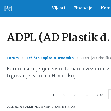
Vijesti
Financije
Komp
ADPL (AD Plastik d.
›
›
Forum
Tržište kapitala Hrvatska
ADPL (AD Plastik d
Forum namijenjen svim temama vezanim za d
trgovanje istima u Hrvatskoj.
1
2
3
…
702
ZADNJA IZMJENA
07.08.2026. u 04:23