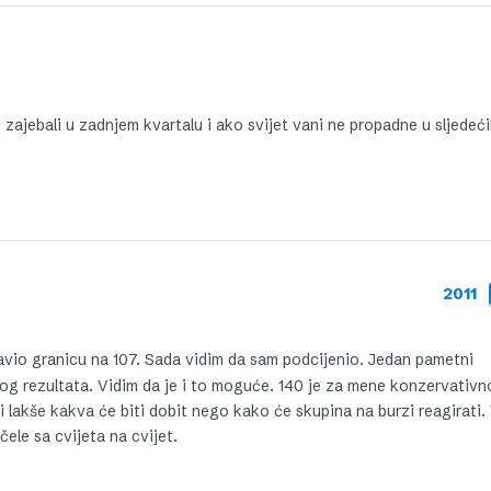
zajebali u zadnjem kvartalu i ako svijet vani ne propadne u sljedeć
2011
stavio granicu na 107. Sada vidim da sam podcijenio. Jedan pametni
brog rezultata. Vidim da je i to moguće. 140 je za mene konzervativ
 lakše kakva će biti dobit nego kako će skupina na burzi reagirati. 
čele sa cvijeta na cvijet.