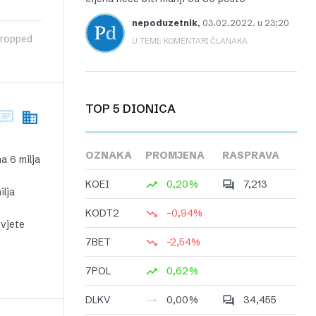
nepoduzetnik
,
03.02.2022. u 23:20
 dropped
U TEMI: KOMENTARI ČLANAKA
TOP 5 DIONICA
OZNAKA
PROMJENA
RASPRAVA
a 6 milja
KOEI
0,20%
7,213
lja
KODT2
-0,94%
uvjete
7BET
-2,54%
7POL
0,62%
DLKV
0,00%
34,455