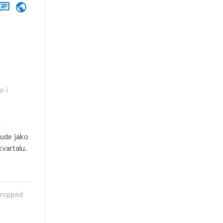
o i
u
bude jako
vartalu.
 dropped