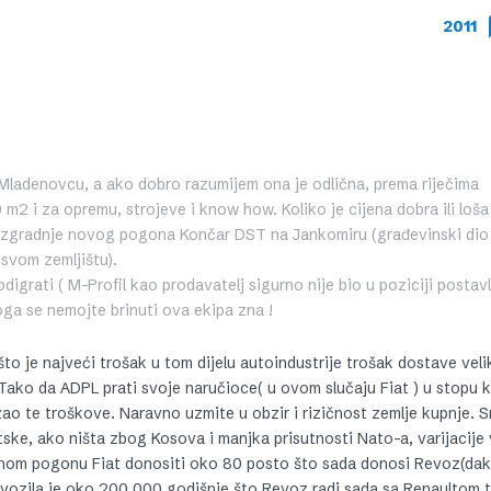
2011
 u Mladenovcu, a ako dobro razumijem ona je odlična, prema riječima
m2 i za opremu, strojeve i know how. Koliko je cijena dobra ili loša
 izgradnje novog pogona Končar DST na Jankomiru (građevinski dio
svom zemljištu).
igrati ( M-Profil kao prodavatelj sigurno nije bio u poziciji postavl
oga se nemojte brinuti ova ekipa zna !
to je najveći trošak u tom dijelu autoindustrije trošak dostave velik
 Tako da ADPL prati svoje naručioce( u ovom slučaju Fiat ) u stopu 
ao te troškove. Naravno uzmite u obzir i rizičnost zemlje kupnje. Sr
rvatske, ako ništa zbog Kosova i manjka prisutnosti Nato-a, varijacije
punom pogonu Fiat donositi oko 80 posto što sada donosi Revoz(dak
 vozila je oko 200 000 godišnje što Revoz radi sada sa Renaultom t