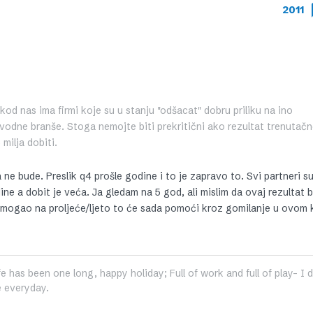
2011
kod nas ima firmi koje su u stanju "odšacat" dobru priliku na ino
izvodne branše. Stoga nemojte biti prekritični ako rezultat trenutačn
ilja dobiti.
a ne bude. Preslik q4 prošle godine i to je zapravo to. Svi partneri s
ine a dobit je veća. Ja gledam na 5 god, ali mislim da ovaj rezultat 
dmogao na proljeće/ljeto to će sada pomoći kroz gomilanje u ovom k
fe has been one long, happy holiday; Full of work and full of play- I
 everyday.