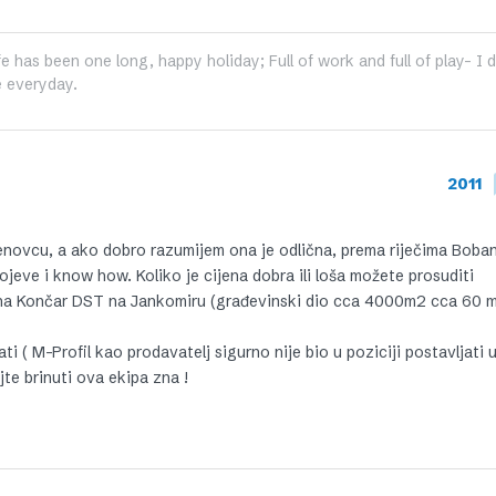
fe has been one long, happy holiday; Full of work and full of play- I
 everyday.
2011
adenovcu, a ako dobro razumijem ona je odlična, prema riječima Boban
jeve i know how. Koliko je cijena dobra ili loša možete prosuditi
na Končar DST na Jankomiru (građevinski dio cca 4000m2 cca 60 mi
i ( M-Profil kao prodavatelj sigurno nije bio u poziciji postavljati 
te brinuti ova ekipa zna !