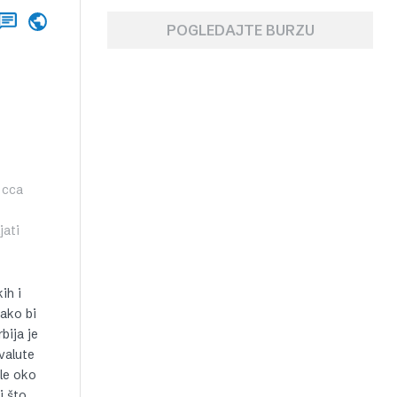
POGLEDAJTE BURZU
 cca
jati
ih i
kako bi
bija je
 valute
le oko
j što