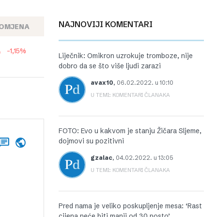
NAJNOVIJI KOMENTARI
OMJENA
-1,15%
Liječnik: Omikron uzrokuje tromboze, nije
dobro da se što više ljudi zarazi
avax10
,
06.02.2022. u 10:10
U TEMI: KOMENTARI ČLANAKA
FOTO: Evo u kakvom je stanju Žičara Sljeme,
dojmovi su pozitivni
gzalac
,
04.02.2022. u 13:05
U TEMI: KOMENTARI ČLANAKA
Pred nama je veliko poskupljenje mesa: ‘Rast
cijena neće biti manji od 30 posto’