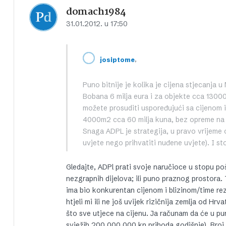
domach1984
31.01.2012. u 17:50
,
josiptome
Puno bitnije je kolika je cijena stjecanja
Bobana 6 milja eura i za objekte cca 13000 
možete prosuditi uspoređujući sa cijenom
4000m2 cca 60 milja kuna, bez opreme na 
Snaga ADPL je strategija, u pravo vrijeme od
uvjete nego prihvatiti nuđene uvjete). I st
Gledajte, ADPl prati svoje naručioce u stopu poš
nezgrapnih dijelova; ili puno praznog prostora.
ima bio konkurentan cijenom i blizinom/time rez
htjeli mi ili ne još uvijek rizičnija zemlja od H
što sve utjece na cijenu. Ja računam da će u 
svježih 200 000 000 kn prihoda godišnje). Broj