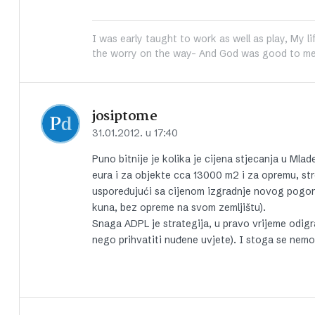
I was early taught to work as well as play, My li
the worry on the way- And God was good to me
josiptome
31.01.2012. u 17:40
Puno bitnije je kolika je cijena stjecanja u Ml
eura i za objekte cca 13000 m2 i za opremu, stro
uspoređujući sa cijenom izgradnje novog pogo
kuna, bez opreme na svom zemljištu).
Snaga ADPL je strategija, u pravo vrijeme odigrat
nego prihvatiti nuđene uvjete). I stoga se nemoj