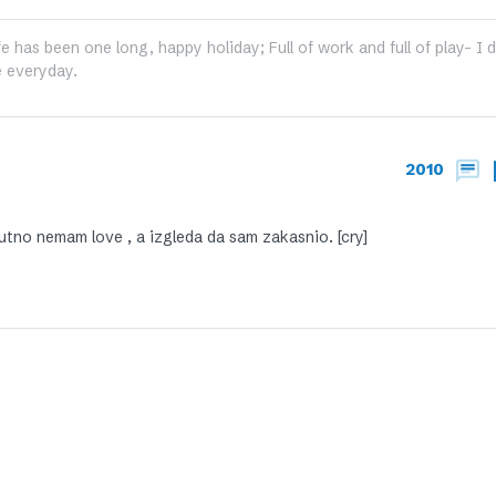
fe has been one long, happy holiday; Full of work and full of play- I
 everyday.
2010
enutno nemam love , a izgleda da sam zakasnio. [cry]