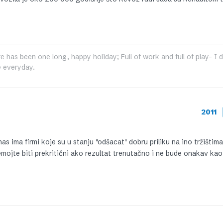
fe has been one long, happy holiday; Full of work and full of play- I
 everyday.
2011
as ima firmi koje su u stanju "odšacat" dobru priliku na ino tržištim
emojte biti prekritični ako rezultat trenutačno i ne bude onakav kao