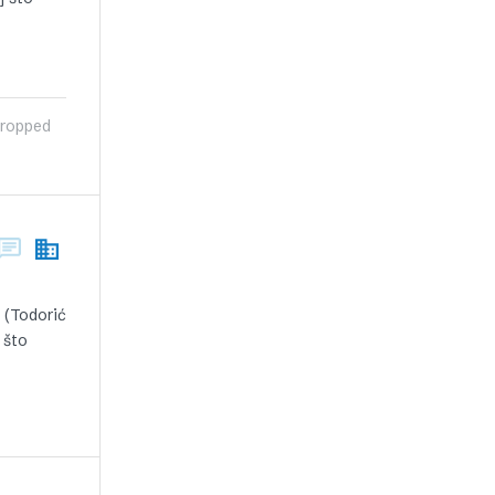
 dropped
a (Todorić
 što