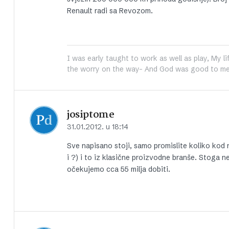
Renault radi sa Revozom.
I was early taught to work as well as play, My li
the worry on the way- And God was good to me
josiptome
31.01.2012. u 18:14
Sve napisano stoji, samo promislite koliko kod n
i ?) i to iz klasične proizvodne branše. Stoga n
očekujemo cca 55 milja dobiti.