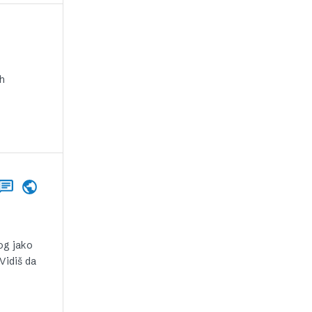
ih
nog jako
Vidiš da