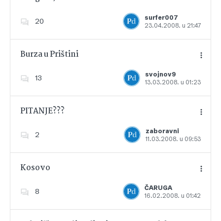
Dodajte u favorite
surfer007
20
23.04.2008. u 21:47
Burza u Prištini
svojnov9
13
13.03.2008. u 01:23
Dodajte u favorite
PITANJE???
zaboravni
2
11.03.2008. u 09:53
Dodajte u favorite
Kosovo
ČARUGA
8
16.02.2008. u 01:42
Dodajte u favorite