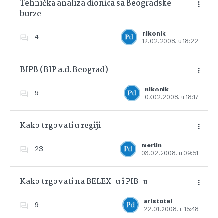
Tehnička analiza dionica sa Beogradske
burze
Dodajte u favorite
nikonik
4
12.02.2008. u 18:22
BIPB (BIP a.d. Beograd)
nikonik
9
07.02.2008. u 18:17
Dodajte u favorite
Kako trgovati u regiji
merlin
23
03.02.2008. u 09:51
Dodajte u favorite
Kako trgovati na BELEX-u i PIB-u
aristotel
9
22.01.2008. u 15:48
Dodajte u favorite