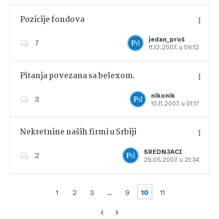
Pozicije fondova
jedan_proš
7
11.12.2007. u 09:12
Dodajte u favorite
Pitanja povezana sa belexom.
nikonik
3
10.11.2007. u 01:17
Dodajte u favorite
Nekretnine naših firmi u Srbiji
SREDNJACI
2
29.05.2007. u 21:34
Dodajte u favorite
1
2
3
…
9
10
11