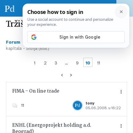
Tržišta kapitala – Srbija (BSE)
›
›
Forum
Tržište kapitala – regija & svijet
Tržišta
kapitala – Srbija (BSE)
1
2
3
…
9
10
11
FIMA – On line trade
tony
11
05.06.2008. u 16:22
Dodajte u favorite
ENHL (Energoprojekt holding a.d.
Beograd)