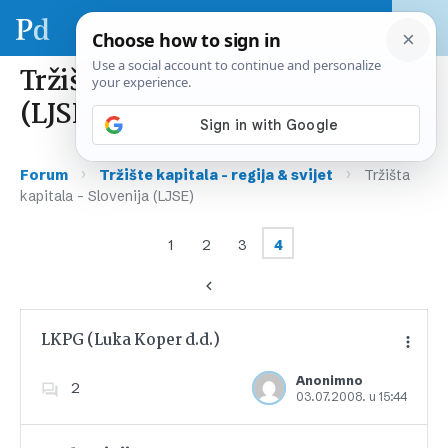
Tržišta kapitala – Slovenija
(LJSE)
›
›
Forum
Tržište kapitala – regija & svijet
Tržišta
kapitala – Slovenija (LJSE)
1
2
3
4
LKPG (Luka Koper d.d.)
Anonimno
2
03.07.2008. u 15:44
Dodajte u favorite