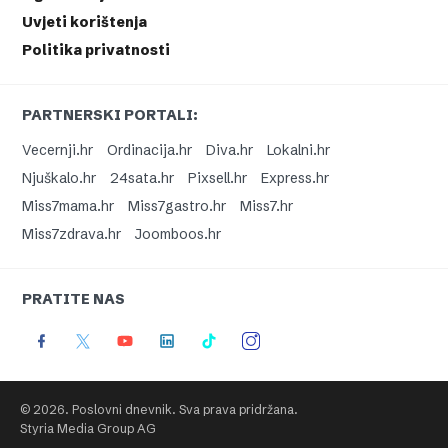
Uvjeti korištenja
Politika privatnosti
PARTNERSKI PORTALI:
Vecernji.hr
Ordinacija.hr
Diva.hr
Lokalni.hr
Njuškalo.hr
24sata.hr
Pixsell.hr
Express.hr
Miss7mama.hr
Miss7gastro.hr
Miss7.hr
Miss7zdrava.hr
Joomboos.hr
PRATITE NAS
© 2026. Poslovni dnevnik. Sva prava pridržana.
Styria Media Group AG