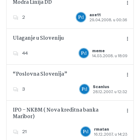
Modra Linija DD
axe11
2
29.04.2008. u 00:36
Dodajte u favorite
Ulaganje u Sloveniju
meme
44
14.03.2008. u 18:09
Dodajte u favorite
“Poslovna Slovenija”
Scanius
3
28.12.2007. u 12:32
Dodajte u favorite
IPO – NKBM ( Nova kreditna banka
Maribor)
Dodajte u favorite
rmatan
21
16.12.2007. u 14:23