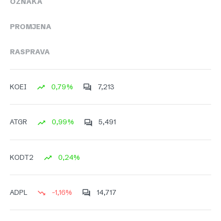
OZNAKA
PROMJENA
RASPRAVA
0,79%
7,213
KOEI
0,99%
5,491
ATGR
0,24%
KODT2
-1,16%
14,717
ADPL