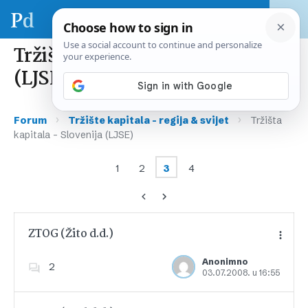
Tržišta kapitala – Slovenija
(LJSE)
›
›
Forum
Tržište kapitala – regija & svijet
Tržišta
kapitala – Slovenija (LJSE)
1
2
3
4
ZTOG (Žito d.d.)
Anonimno
2
03.07.2008. u 16:55
Dodajte u favorite