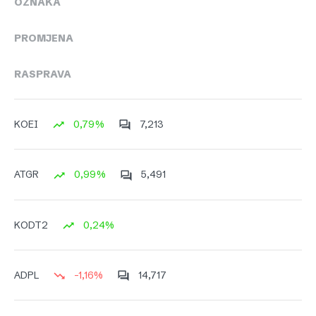
OZNAKA
PROMJENA
RASPRAVA
0,79%
7,213
KOEI
0,99%
5,491
ATGR
0,24%
KODT2
-1,16%
14,717
ADPL