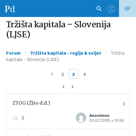
Tržišta kapitala – Slovenija
(LJSE)
›
›
Forum
Tržište kapitala – regija & svijet
Tržišta
kapitala – Slovenija (LJSE)
1
2
3
4
ZTOG (Žito d.d.)
Anonimno
2
03.07.2008. u 16:55
Dodajte u favorite