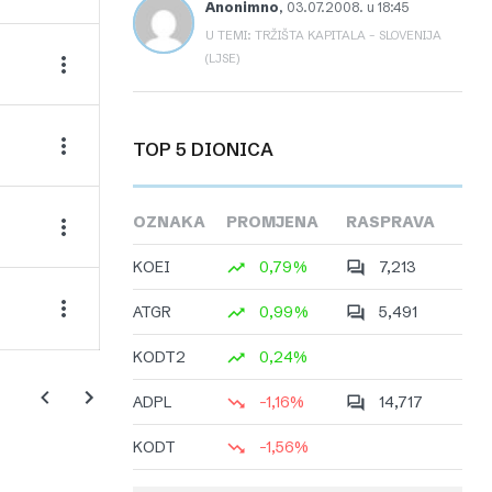
Anonimno
,
03.07.2008. u 18:45
U TEMI: TRŽIŠTA KAPITALA – SLOVENIJA
(LJSE)
TOP 5 DIONICA
OZNAKA
PROMJENA
RASPRAVA
KOEI
0,79%
7,213
ATGR
0,99%
5,491
KODT2
0,24%
ADPL
-1,16%
14,717
KODT
-1,56%