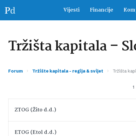
Vijesti
Financije
Komp
Tržišta kapitala – S
›
›
Forum
Tržište kapitala – regija & svijet
Tržišta kapi
1
ZTOG (Žito d.d.)
ETOG (Etol d.d.)