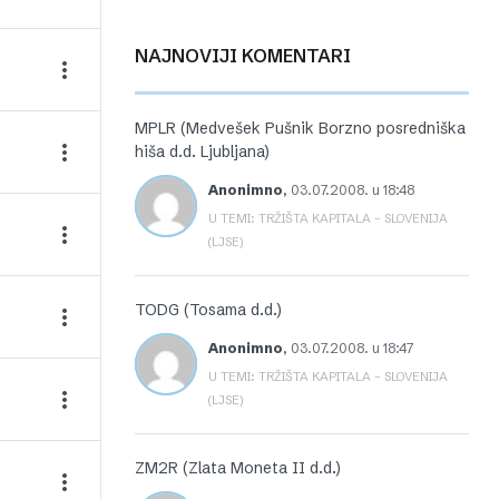
NAJNOVIJI KOMENTARI
MPLR (Medvešek Pušnik Borzno posredniška
hiša d.d. Ljubljana)
Anonimno
,
03.07.2008. u 18:48
U TEMI: TRŽIŠTA KAPITALA – SLOVENIJA
(LJSE)
TODG (Tosama d.d.)
Anonimno
,
03.07.2008. u 18:47
U TEMI: TRŽIŠTA KAPITALA – SLOVENIJA
(LJSE)
ZM2R (Zlata Moneta II d.d.)