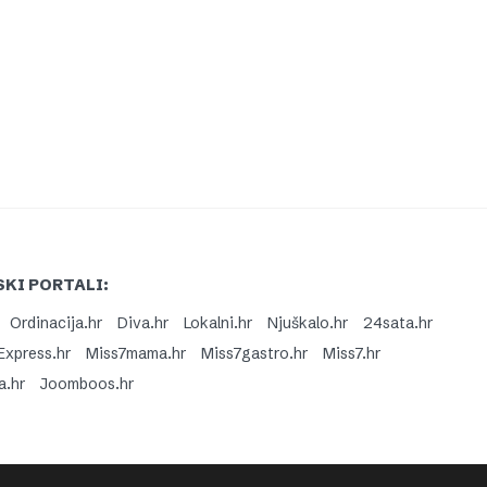
KI PORTALI:
Ordinacija.hr
Diva.hr
Lokalni.hr
Njuškalo.hr
24sata.hr
Express.hr
Miss7mama.hr
Miss7gastro.hr
Miss7.hr
a.hr
Joomboos.hr