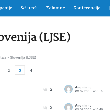
anije
Sci-tech
Kolumne
Konferencije
lovenija (LJSE)
tala – Slovenija (LJSE)
2
3
4
Anonimno
2
03.07.2008. u 16:55
Dodajte u favorite
Anonimno
2
03.07.2008. u 16:46