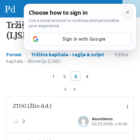
Tržišta kapitala – Slovenija
(LJSE)
›
›
Forum
Tržište kapitala – regija & svijet
Tržišta
kapitala – Slovenija (LJSE)
1
2
3
4
ZTOG (Žito d.d.)
Anonimno
2
03.07.2008. u 16:55
Dodajte u favorite