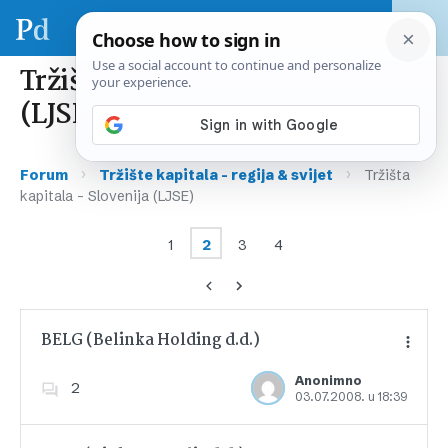
Tržišta kapitala – Slovenija
(LJSE)
›
›
Forum
Tržište kapitala – regija & svijet
Tržišta
kapitala – Slovenija (LJSE)
1
2
3
4
BELG (Belinka Holding d.d.)
Anonimno
2
03.07.2008. u 18:39
Dodajte u favorite