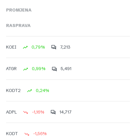
PROMJENA
RASPRAVA
0,79%
7,213
KOEI
0,99%
5,491
ATGR
0,24%
KODT2
-1,16%
14,717
ADPL
-1,56%
KODT