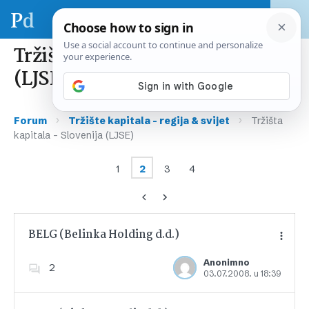
Tržišta kapitala – Slovenija
(LJSE)
›
›
Forum
Tržište kapitala – regija & svijet
Tržišta
kapitala – Slovenija (LJSE)
1
2
3
4
BELG (Belinka Holding d.d.)
Anonimno
2
03.07.2008. u 18:39
Dodajte u favorite