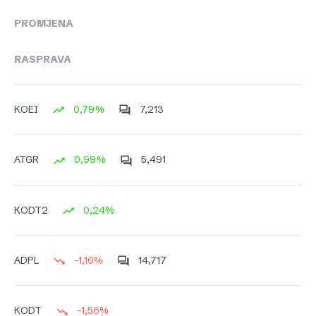
PROMJENA
RASPRAVA
0,79%
7,213
KOEI
0,99%
5,491
ATGR
0,24%
KODT2
-1,16%
14,717
ADPL
-1,56%
KODT