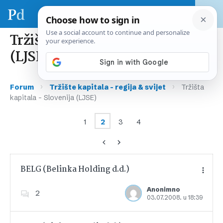
Tržišta kapitala – Slovenija
(LJSE)
›
›
Forum
Tržište kapitala – regija & svijet
Tržišta
kapitala – Slovenija (LJSE)
1
2
3
4
BELG (Belinka Holding d.d.)
Anonimno
2
03.07.2008. u 18:39
Dodajte u favorite