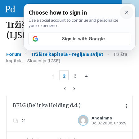
Tržišta kapitala – Slovenija
(LJSE)
›
›
Forum
Tržište kapitala – regija & svijet
Tržišta
kapitala – Slovenija (LJSE)
1
2
3
4
BELG (Belinka Holding d.d.)
Anonimno
2
03.07.2008. u 18:39
Dodajte u favorite