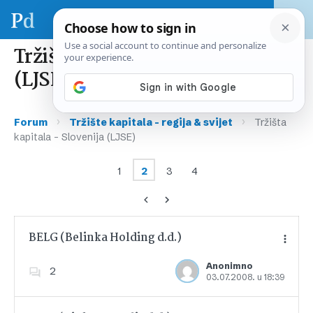
Tržišta kapitala – Slovenija
(LJSE)
›
›
Forum
Tržište kapitala – regija & svijet
Tržišta
kapitala – Slovenija (LJSE)
1
2
3
4
BELG (Belinka Holding d.d.)
Anonimno
2
03.07.2008. u 18:39
Dodajte u favorite