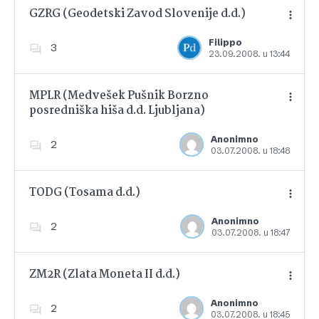
GZRG (Geodetski Zavod Slovenije d.d.)
Filippo
3
23.09.2008. u 13:44
Dodajte u favorite
MPLR (Medvešek Pušnik Borzno
posredniška hiša d.d. Ljubljana)
Dodajte u favorite
Anonimno
2
03.07.2008. u 18:48
TODG (Tosama d.d.)
Anonimno
2
03.07.2008. u 18:47
Dodajte u favorite
ZM2R (Zlata Moneta II d.d.)
Anonimno
2
03.07.2008. u 18:45
Dodajte u favorite