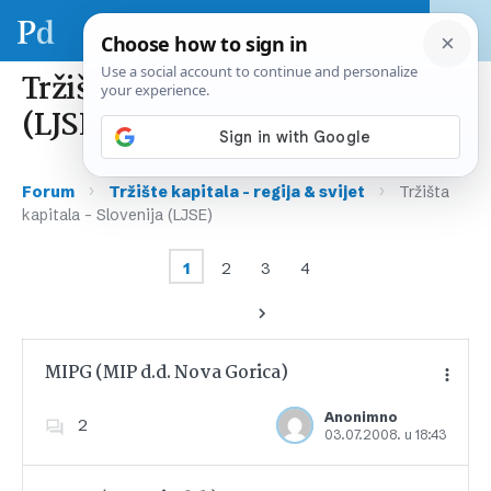
Tržišta kapitala – Slovenija
(LJSE)
›
›
Forum
Tržište kapitala – regija & svijet
Tržišta
kapitala – Slovenija (LJSE)
1
2
3
4
MIPG (MIP d.d. Nova Gorica)
Anonimno
2
03.07.2008. u 18:43
Dodajte u favorite