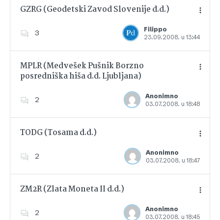
GZRG (Geodetski Zavod Slovenije d.d.)
Filippo
3
23.09.2008. u 13:44
Dodajte u favorite
MPLR (Medvešek Pušnik Borzno
posredniška hiša d.d. Ljubljana)
Dodajte u favorite
Anonimno
2
03.07.2008. u 18:48
TODG (Tosama d.d.)
Anonimno
2
03.07.2008. u 18:47
Dodajte u favorite
ZM2R (Zlata Moneta II d.d.)
Anonimno
2
03.07.2008. u 18:45
Dodajte u favorite