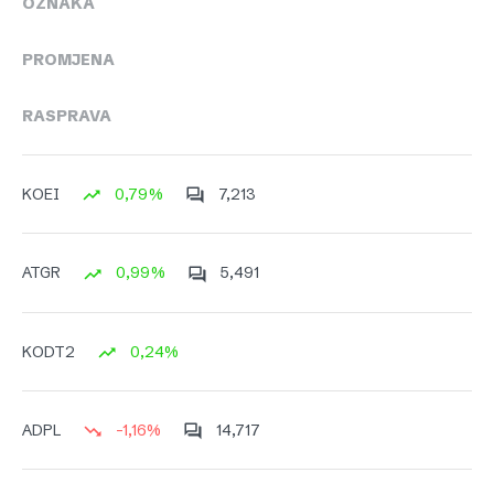
OZNAKA
PROMJENA
RASPRAVA
0,79%
7,213
KOEI
0,99%
5,491
ATGR
0,24%
KODT2
-1,16%
14,717
ADPL