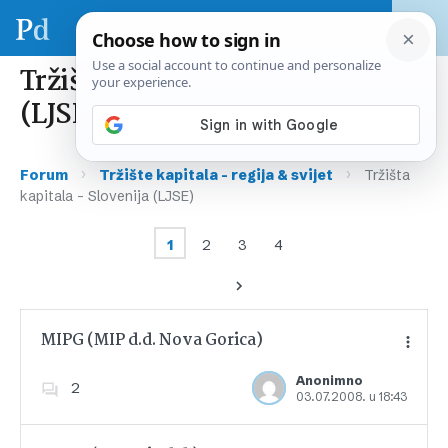
Tržišta kapitala – Slovenija
(LJSE)
›
›
Forum
Tržište kapitala – regija & svijet
Tržišta
kapitala – Slovenija (LJSE)
1
2
3
4
MIPG (MIP d.d. Nova Gorica)
Anonimno
2
03.07.2008. u 18:43
Dodajte u favorite