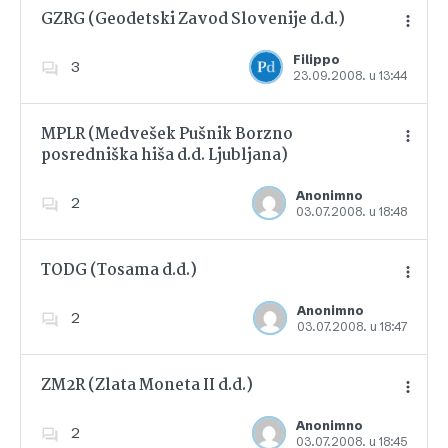
GZRG (Geodetski Zavod Slovenije d.d.)
Filippo
3
23.09.2008. u 13:44
Dodajte u favorite
MPLR (Medvešek Pušnik Borzno
posredniška hiša d.d. Ljubljana)
Dodajte u favorite
Anonimno
2
03.07.2008. u 18:48
TODG (Tosama d.d.)
Anonimno
2
03.07.2008. u 18:47
Dodajte u favorite
ZM2R (Zlata Moneta II d.d.)
Anonimno
2
03.07.2008. u 18:45
Dodajte u favorite