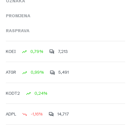
OZNAKA
PROMJENA
RASPRAVA
0,79%
7,213
KOEI
0,99%
5,491
ATGR
0,24%
KODT2
-1,16%
14,717
ADPL