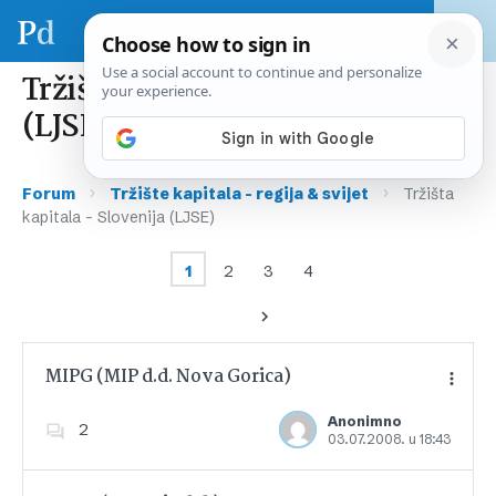
Tržišta kapitala – Slovenija
(LJSE)
›
›
Forum
Tržište kapitala – regija & svijet
Tržišta
kapitala – Slovenija (LJSE)
1
2
3
4
MIPG (MIP d.d. Nova Gorica)
Anonimno
2
03.07.2008. u 18:43
Dodajte u favorite