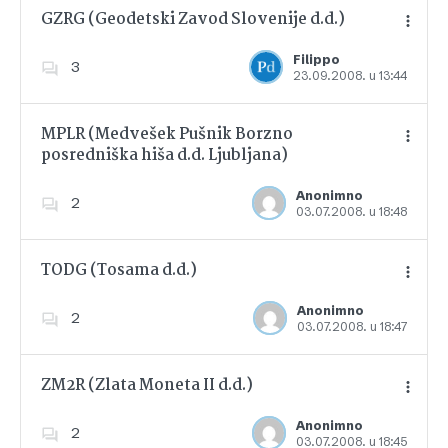
GZRG (Geodetski Zavod Slovenije d.d.)
Filippo
3
23.09.2008. u 13:44
Dodajte u favorite
MPLR (Medvešek Pušnik Borzno
posredniška hiša d.d. Ljubljana)
Dodajte u favorite
Anonimno
2
03.07.2008. u 18:48
TODG (Tosama d.d.)
Anonimno
2
03.07.2008. u 18:47
Dodajte u favorite
ZM2R (Zlata Moneta II d.d.)
Anonimno
2
03.07.2008. u 18:45
Dodajte u favorite