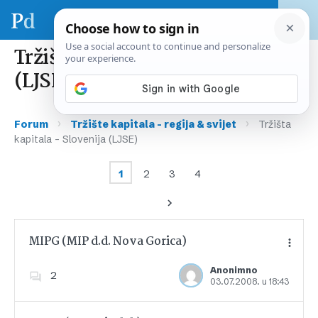
Tržišta kapitala – Slovenija
(LJSE)
›
›
Forum
Tržište kapitala – regija & svijet
Tržišta
kapitala – Slovenija (LJSE)
1
2
3
4
MIPG (MIP d.d. Nova Gorica)
Anonimno
2
03.07.2008. u 18:43
Dodajte u favorite