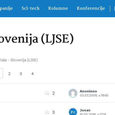
anije
Sci-tech
Kolumne
Konferencije
lovenija (LJSE)
tala – Slovenija (LJSE)
2
3
4
Anonimno
2
03.07.2008. u 18:43
Dodajte u favorite
Jovan
3
15.05.2018. u 17:51