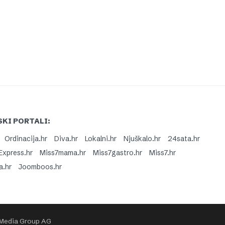
KI PORTALI:
Ordinacija.hr
Diva.hr
Lokalni.hr
Njuškalo.hr
24sata.hr
Express.hr
Miss7mama.hr
Miss7gastro.hr
Miss7.hr
a.hr
Joomboos.hr
 Media Group AG