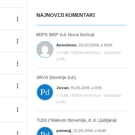
NAJNOVIJI KOMENTARI
MIPG (MIP d.d. Nova Gorica)
Anonimno
,
03.07.2008. u 18:43
U TEMI: TRŽIŠTA KAPITALA – SLOVENIJA
(LJSE)
GRVG (Gorenje d.d.)
Jovan
,
15.05.2018. u 17:51
U TEMI: TRŽIŠTA KAPITALA – SLOVENIJA
(LJSE)
TLSG (Telekom Slovenije, d. d. Ljubljana)
penang
,
12.06.2014. u 15:46