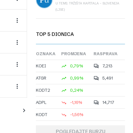
U TEMI: TRŽIŠTA KAPITALA – SLOVENIJA
(LJSE)
TOP 5 DIONICA
OZNAKA
PROMJENA
RASPRAVA
KOEI
0,79%
7,213
ATGR
0,99%
5,491
KODT2
0,24%
ADPL
-1,16%
14,717
KODT
-1,56%
POGLEDAJTE BURZU