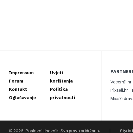
PARTNERS
Impressum
Uvjeti
Forum
korištenja
Vecernji.hr
Kontakt
Politika
Pixsell.hr
Oglašavanje
privatnosti
Miss7zdrav
© 2026. Poslovni dnevnik. Sva prava pridržana.
Styria