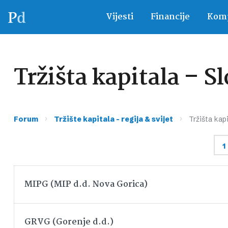
Vijesti
Financije
Komp
Tržišta kapitala – S
›
›
Forum
Tržište kapitala – regija & svijet
Tržišta kapi
1
MIPG (MIP d.d. Nova Gorica)
GRVG (Gorenje d.d.)