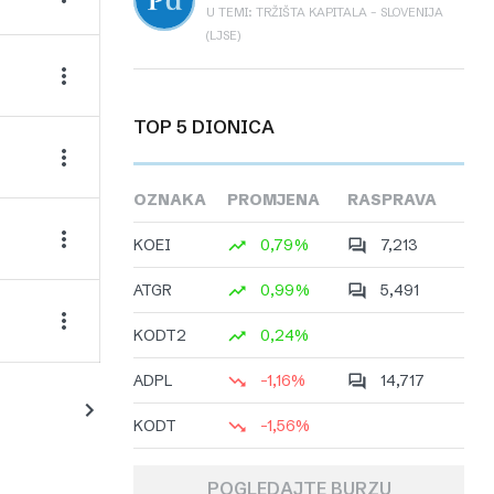
U TEMI: TRŽIŠTA KAPITALA – SLOVENIJA
(LJSE)
TOP 5 DIONICA
OZNAKA
PROMJENA
RASPRAVA
KOEI
0,79%
7,213
ATGR
0,99%
5,491
KODT2
0,24%
ADPL
-1,16%
14,717
KODT
-1,56%
POGLEDAJTE BURZU