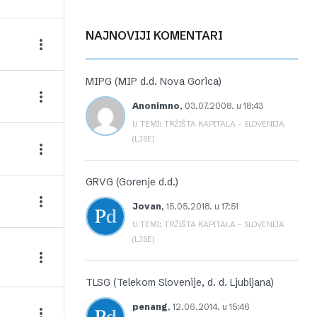
NAJNOVIJI KOMENTARI
MIPG (MIP d.d. Nova Gorica)
Anonimno
,
03.07.2008. u 18:43
U TEMI: TRŽIŠTA KAPITALA – SLOVENIJA
(LJSE)
GRVG (Gorenje d.d.)
Jovan
,
15.05.2018. u 17:51
U TEMI: TRŽIŠTA KAPITALA – SLOVENIJA
(LJSE)
TLSG (Telekom Slovenije, d. d. Ljubljana)
penang
,
12.06.2014. u 15:46