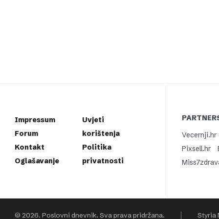
PARTNERS
Impressum
Uvjeti
Forum
korištenja
Vecernji.hr
Kontakt
Politika
Pixsell.hr
Oglašavanje
privatnosti
Miss7zdrav
© 2026. Poslovni dnevnik. Sva prava pridržana.
Styria