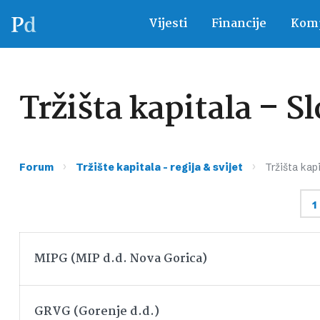
Vijesti
Financije
Komp
Tržišta kapitala – S
›
›
Forum
Tržište kapitala – regija & svijet
Tržišta kapi
1
MIPG (MIP d.d. Nova Gorica)
GRVG (Gorenje d.d.)