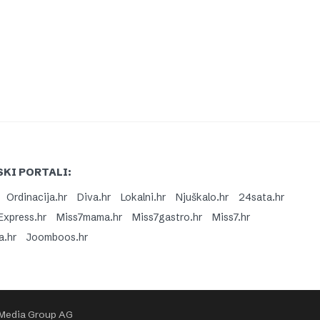
KI PORTALI:
Ordinacija.hr
Diva.hr
Lokalni.hr
Njuškalo.hr
24sata.hr
Express.hr
Miss7mama.hr
Miss7gastro.hr
Miss7.hr
a.hr
Joomboos.hr
 Media Group AG