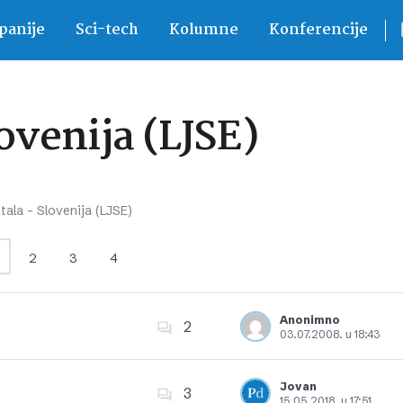
anije
Sci-tech
Kolumne
Konferencije
lovenija (LJSE)
tala – Slovenija (LJSE)
2
3
4
Anonimno
2
03.07.2008. u 18:43
Dodajte u favorite
Jovan
3
15.05.2018. u 17:51