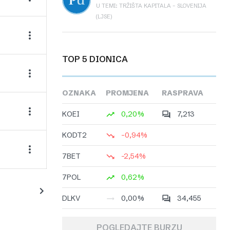
U TEMI: TRŽIŠTA KAPITALA – SLOVENIJA
(LJSE)
TOP 5 DIONICA
OZNAKA
PROMJENA
RASPRAVA
KOEI
0,20%
7,213
KODT2
-0,94%
7BET
-2,54%
7POL
0,62%
DLKV
0,00%
34,455
POGLEDAJTE BURZU