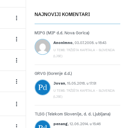
NAJNOVIJI KOMENTARI
MIPG (MIP d.d. Nova Gorica)
Anonimno
,
03.07.2008. u 18:43
U TEMI: TRŽIŠTA KAPITALA – SLOVENIJA
(LJSE)
GRVG (Gorenje d.d.)
Jovan
,
15.05.2018. u 17:51
U TEMI: TRŽIŠTA KAPITALA – SLOVENIJA
(LJSE)
TLSG (Telekom Slovenije, d. d. Ljubljana)
penang
,
12.06.2014. u 15:46