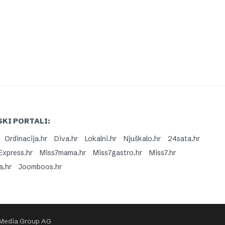
KI PORTALI:
Ordinacija.hr
Diva.hr
Lokalni.hr
Njuškalo.hr
24sata.hr
Express.hr
Miss7mama.hr
Miss7gastro.hr
Miss7.hr
a.hr
Joomboos.hr
 Media Group AG