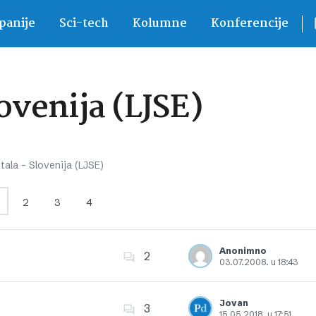
anije
Sci-tech
Kolumne
Konferencije
lovenija (LJSE)
tala – Slovenija (LJSE)
2
3
4
Anonimno
2
03.07.2008. u 18:43
Dodajte u favorite
Jovan
3
15.05.2018. u 17:51