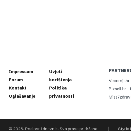
PARTNERS
Impressum
Uvjeti
Forum
korištenja
Vecernji.hr
Kontakt
Politika
Pixsell.hr
Oglašavanje
privatnosti
Miss7zdrav
© 2026. Poslovni dnevnik. Sva prava pridržana.
Styria