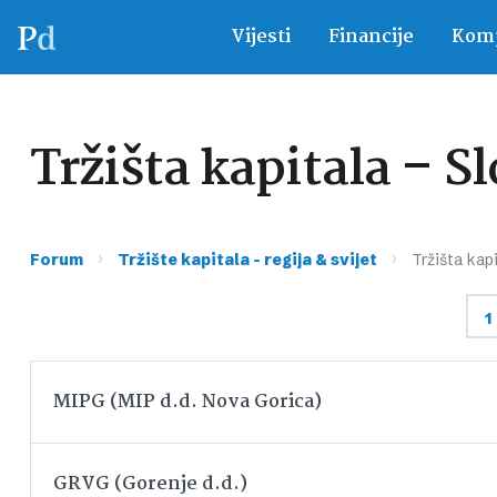
Vijesti
Financije
Komp
Tržišta kapitala – S
›
›
Forum
Tržište kapitala – regija & svijet
Tržišta kapi
1
MIPG (MIP d.d. Nova Gorica)
GRVG (Gorenje d.d.)